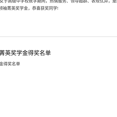
东女子高级中学校就学期间，热情服务、领导超群、表现优异，是
领袖菁英奖学金，恭喜获奖同学!
袖菁英奖学金得奖名单
30WPD 旅行转换器
美式/欧式PDU机柜电
器
学金得奖名单