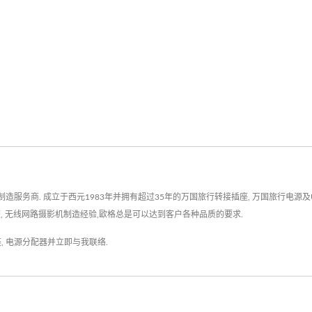
务商. 成立于西元1983年并拥有超过35年的万国旅行转接插座, 万国旅行电源及US
智慧插座, 无线网路摄影机制造经验,歐格总是可以达到客户各种品质的要求.
座
,
电源分配器
并
立即与我联络
.