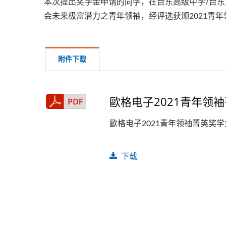
本次提出奖学金申请的同学，在台东高级中学/台
会未来极富潜力之青年领袖，经评选获颁2021青年
附件下载
歐格电子2021青年领
美式/欧式PDU机柜电源分配
器
歐格电子2021青年领袖菁英奖
下载