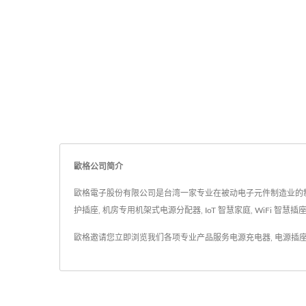
歐格公司简介
歐格電子股份有限公司是台湾一家专业在被动电子元件制造业的制造服
护插座, 机房专用机架式电源分配器, IoT 智慧家庭, WiFi 
歐格邀请您立即浏览我们各项专业产品服务
电源充电器
,
电源插