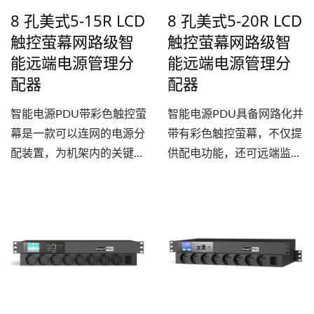
8 孔美式5-15R LCD
8 孔美式5-20R LCD
触控萤幕网路级智
触控萤幕网路级智
能远端电源管理分
能远端电源管理分
配器
配器
智能电源PDU带彩色触控萤
智能电源PDU具备网路化并
幕是一款可以连网的电源分
带有彩色触控萤幕，不仅提
配装置，为机架内的关键设
供配电功能，还可远端监控
备提供可靠的配电、即时的
和管理IT设备的耗电量，是
功率测量以及远端电源管
一款专为19英吋标准机架机
理。具有监控功能，可以透
柜所设计的智慧型电源分配
过网路全面了解电力使用的
器。此款配电装置提供前置
关键数据以及检查历史趋
面板设计，8个后置
势，甚至可以远端管理电力
NEMA...
使用情况。开关功能允许远
程控制每个插座的电源开启