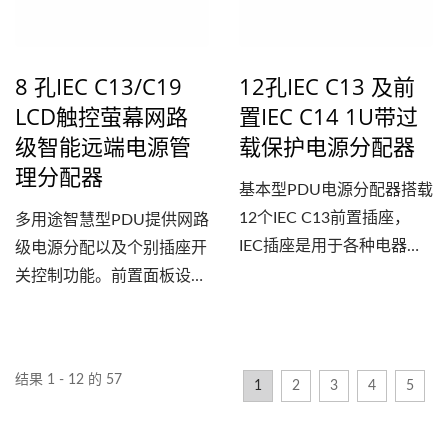
8 孔IEC C13/C19
12孔IEC C13 及前
LCD触控萤幕网路
置IEC C14 1U带过
级智能远端电源管
载保护电源分配器
理分配器
基本型PDU电源分配器搭载
12个IEC C13前置插座，
多用途智慧型PDU提供网路
IEC插座是用于各种电器和
级电源分配以及个别插座开
设备的电源连接器的母座，
关控制功能。前置面板设计
PDU可为不同类型的IT设
以及后置6个IEC...
备、办公设备和测量仪器分
配电力，并满足使用者的安
结果 1 - 12 的 57
装需求，让资料中心的建置
1
2
3
4
5
更有效率。 这款配电装置
已经获得cTUVus、TUV-