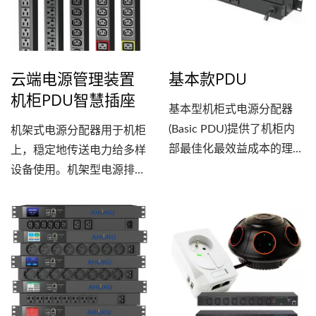
云端电源管理装置
基本款PDU
机柜PDU智慧插座
基本型机柜式电源分配器
(Basic PDU)提供了机柜内
机架式电源分配器用于机柜
部最佳化最效益成本的理想
上，穏定地传送电力给多样
电源分配解决方案，它可为
设备使用。机架型电源排插
机柜中的所有仪器设备提供
应用范围广范，可用于不间
可靠又轻松的电源分配，歐
断电源（UPS）发电机或市
格电子也提供多元完善的保
电电源传输到伺服器和其他
护功能。基本型电源分配器
IT讯息设备的电源传输;或是
可多种灵活各国插座配置及
办公室、工作站等，多样安
可选择水平或是垂直安装方
装，增加用电多元性与便
式，同时也可以根据客户需
利。随着数据中心规模不断