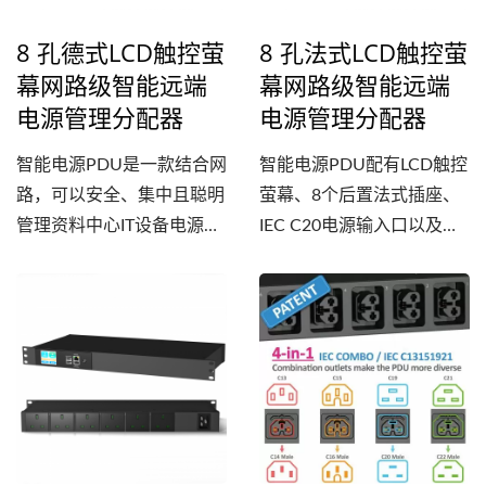
与关闭状态，消除人为错误
8 孔德式LCD触控萤
8 孔法式LCD触控萤
的机会，提高安全性并提供
幕网路级智能远端
幕网路级智能远端
有效的配电控制。 这款智
电源管理分配器
电源管理分配器
慧型电源分配器提供8个后
置NEMA...
智能电源PDU是一款结合网
智能电源PDU配有LCD触控
路，可以安全、集中且聪明
萤幕、8个后置法式插座、
管理资料中心IT设备电源的
IEC C20电源输入口以及前
智慧型电源分配器。不仅可
置面板设计，是一款安全且
以在地监控用电情况，也可
具有网路功能，可针对个别
透过Web介面及SNMP对所
插座自订电源控制以及进行
连接的装置进行即时的远端
本地及远端监控，并专为19
配置及全程监控。水平安装
英吋机架配置所设计的智慧
于19英吋标准机架机柜，透
型机架式配电装置。 不同
过1U节省空间的设计，可
于传统PDU的配电功能,...
以有效利用机架机柜的空