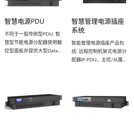
求进行定制，包括各种尺
扩大、云计算带来的虚拟化
寸、长度、电流、电压、插
不断深入，面对AR...
智慧电源PDU
智慧管理电源插座
座数量和类型。满足客户需
系统
求也让资料中心的配电更有
不同于一般传统型PDU, 智
效率更能符合机房的建置。
慧型节能电源分配器使用触
智能管理电源插座产品包
控型面板并提供大型Data...
括: 远程控制机架式电源分
配器IP PDU、主控/从属电
源控制插座Master...