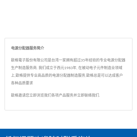
Mark、以及CE证书。内建
电流过载保护器，可在超载
或短路的情况下保护电路不
受损害，避免导致关键设备
的意外停电。...
电源分配器服务简介
歐格電子股份有限公司是台湾一家拥有超过35年经验的专业电源分配器
生产制造服务商. 我们成立于西元1983年, 在被动电子元件制造业领域
上,歐格提供专业高品质的电源分配器制造服务,歐格总是可以达成客户
各种品质要求
歐格邀请您立即浏览我们各项产品服务并
立即联络我们
.