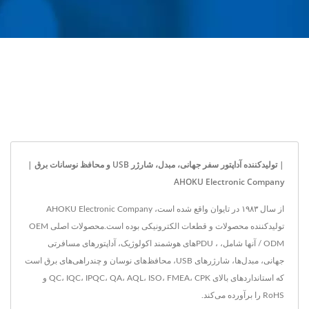
| تولیدکننده آداپتور سفر جهانی، مبدل، شارژر USB و محافظ نوسانات برق |
AHOKU Electronic Company
از سال ۱۹۸۳ در تایوان واقع شده است، AHOKU Electronic Company
تولیدکننده محصولات و قطعات الکترونیکی بوده است.محصولات اصلی OEM
/ ODM آنها شامل، ، PDUهای هوشمند اکولوژیک، آداپتورهای مسافرتی
جهانی، مبدل‌ها، شارژرهای USB، محافظ‌های نوسان و چندراهی‌های برق است
که استانداردهای بالای QC، IQC، IPQC، QA، AQL، ISO، FMEA، CPK و
RoHS را برآورده می‌کند.