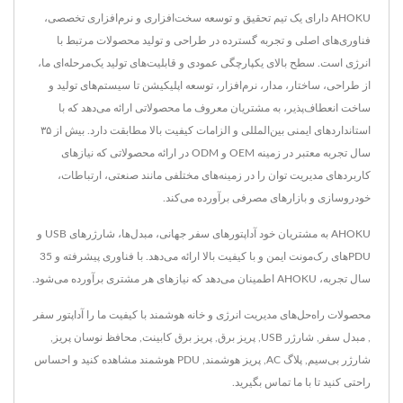
AHOKU دارای یک تیم تحقیق و توسعه سخت‌افزاری و نرم‌افزاری تخصصی،
فناوری‌های اصلی و تجربه گسترده در طراحی و تولید محصولات مرتبط با
انرژی است. سطح بالای یکپارچگی عمودی و قابلیت‌های تولید یک‌مرحله‌ای ما،
از طراحی، ساختار، مدار، نرم‌افزار، توسعه اپلیکیشن تا سیستم‌های تولید و
ساخت انعطاف‌پذیر، به مشتریان معروف ما محصولاتی ارائه می‌دهد که با
استانداردهای ایمنی بین‌المللی و الزامات کیفیت بالا مطابقت دارد. بیش از ۳۵
سال تجربه معتبر در زمینه OEM و ODM در ارائه محصولاتی که نیازهای
کاربردهای مدیریت توان را در زمینه‌های مختلفی مانند صنعتی، ارتباطات،
خودروسازی و بازارهای مصرفی برآورده می‌کند.
AHOKU به مشتریان خود آداپتورهای سفر جهانی، مبدل‌ها، شارژرهای USB و
PDUهای رک‌مونت ایمن و با کیفیت بالا ارائه می‌دهد. با فناوری پیشرفته و 35
سال تجربه، AHOKU اطمینان می‌دهد که نیازهای هر مشتری برآورده می‌شود.
محصولات راه‌حل‌های مدیریت انرژی و خانه هوشمند با کیفیت ما را
آداپتور سفر
,
مبدل سفر
,
شارژر USB
,
پریز برق
,
پریز برق کابینت
,
محافظ نوسان پریز
,
شارژر بی‌سیم
,
پلاگ AC
,
پریز هوشمند
,
PDU هوشمند
مشاهده کنید و احساس
راحتی کنید تا
با ما تماس بگیرید
.