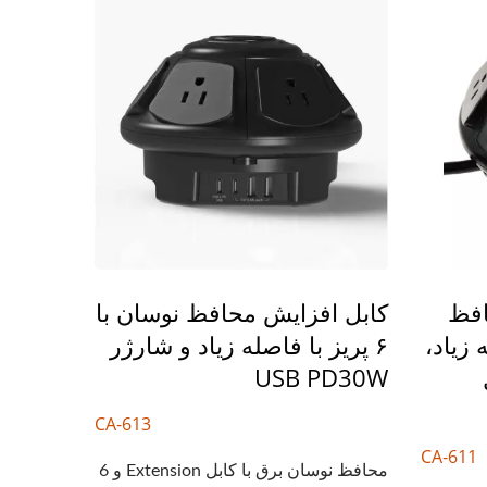
افظ
کابل افزایش محافظ نوسان با
اصله زیاد،
۶ پریز با فاصله زیاد و شارژر
USB PD30W
CA-613
CA-611
محافظ نوسان برق با کابل Extension و 6