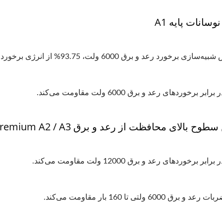
سانات پایه A1
د رعد و برق 6000 ولت، 93.75% از انرژی برخورد رعد و برق توسط محافظ رعد و برق حذف شد.
PDU رک EU/US
آداپتور سفر ۳۰WPD
 بالای محافظت از رعد و برق Premium A2 / A3 وجود دارد.
برق 6000 ولتی تا 160 بار مقاومت می‌کند.