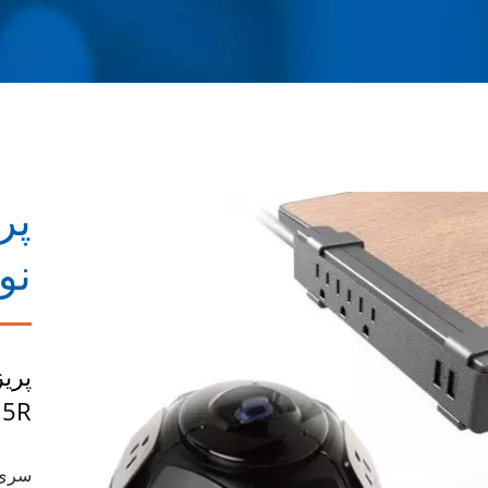
پر
نو
پریز
5R)