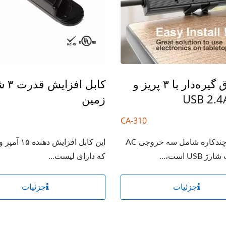
نوار برق گیره‌دار با ۳ پریز و
کابل ا
زمین
CA-310
پریز برق چندکاره شامل سه خروجی AC
USB است،...
که دارای لیست...
جزئیات
جزئیات