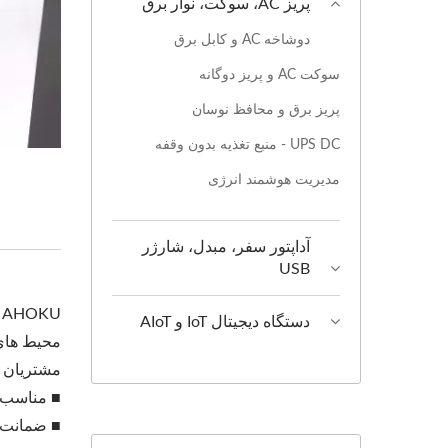
پریز AC، سوکت، نوار برق
دوشاخه AC و کابل برق
سوکت AC و پریز دوگانه
پریز برق و محافظ نوسان
UPS DC - منبع تغذیه بدون وقفه
مدیریت هوشمند انرژی
آداپتور سفر، مبدل، شارژر
USB
دستگاه دیجیتال IoT و AIoT
مشتریان نیز 
■ مناسب ب
■ ضمانت کیفیت 100٪