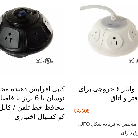
محافظ ولتاژ ۶ خروجی برای
کابل افزایش دهنده مح
فتر و اتاق
نوسان با 6 پریز با ف
محافظ خط تلفن / کابل
CA-608
کواکسیال اختیاری
با طراحی منحصر به فرد به شکل UFO،
رق دارای...