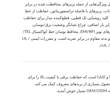
 ویژگی‌هایی از جمله پریزهای محافظت شده در برابر
ات، پریزهای با فاصله ترانسفورماتور، حفاظت از خط
 کلید روشنایی تک قطبی، قطع‌کننده مدار برای حفاظت
ابر بار اضافی، چراغ نشانگر وضعیت برق/نوسان،
فیلترهای نویز EMI/RFI، محافظ نوسان خط کواکسیال TEL/
آنتن و بدنه مقاوم در برابر ضربه است. و مقررات ایمنی UL /
cUL /
امل انواع محافظ های ولتاژ داخلی NEMA 5-15 در آمریکا و کانادا است که حفاظت برقی با کیفیت بالا را برای
AH همچنین به تجربه طراحی محصول بسیاری از برندهای معروف کمک می کند،
د.