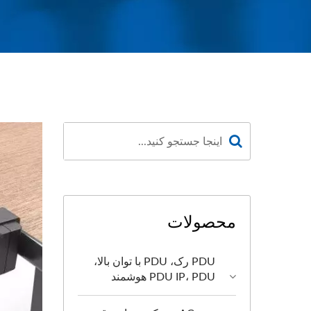
محصولات
PDU رک، PDU با توان بالا،
PDU IP، PDU هوشمند