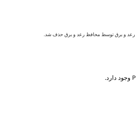
PDU رک EU/US