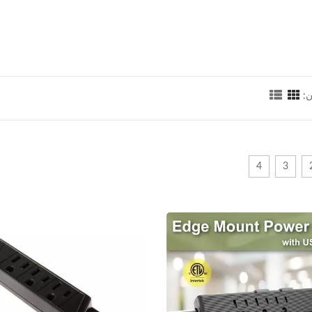
:
4
3