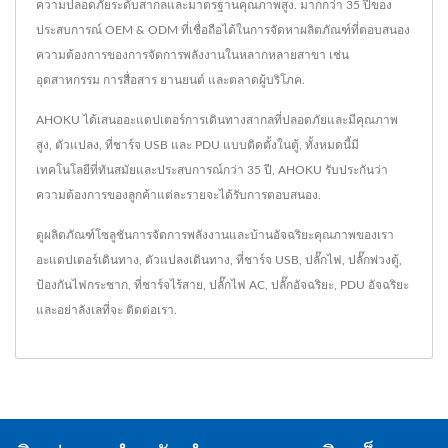
ความปลอดภัยระดับสากลและมาตรฐานคุณภาพสูง. มากกว่า 35 ปีของ
ประสบการณ์ OEM & ODM ที่เชื่อถือได้ในการจัดหาผลิตภัณฑ์ที่ตอบสนอง
ความต้องการของการจัดการพลังงานในหลากหลายสาขา เช่น
อุตสาหกรรม การสื่อสาร ยานยนต์ และตลาดผู้บริโภค.
AHOKU ได้เสนออะแดปเตอร์การเดินทางสากลที่ปลอดภัยและมีคุณภาพ
สูง, ตัวแปลง, ที่ชาร์จ USB และ PDU แบบติดตั้งในตู้, ทั้งหมดนี้มี
เทคโนโลยีที่ทันสมัยและประสบการณ์กว่า 35 ปี, AHOKU รับประกันว่า
ความต้องการของลูกค้าแต่ละรายจะได้รับการตอบสนอง.
ดูผลิตภัณฑ์โซลูชันการจัดการพลังงานและบ้านอัจฉริยะคุณภาพของเรา
อะแดปเตอร์เดินทาง
,
ตัวแปลงเดินทาง
,
ที่ชาร์จ USB
,
ปลั๊กไฟ
,
ปลั๊กพ่วงตู้
,
ป้องกันไฟกระชาก
,
ที่ชาร์จไร้สาย
,
ปลั๊กไฟ AC
,
ปลั๊กอัจฉริยะ
,
PDU อัจฉริยะ
และอย่าลังเลที่จะ
ติดต่อเรา
.