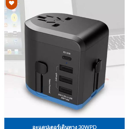
อะแดปเตอร์เดินทาง 30WPD