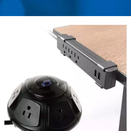
FORNITORE CON SEDE
A TAIWAN DI
PROTEZIONE DA
SOVRATENSIONI AC,
ADATTATORE DA
VIAGGIO UNIVERSALE,
CONVERTITORE,
CARICATORE USB, PDU
DA MONTARE SU RACK
| AHOKU ELECTRONIC
COMPANY