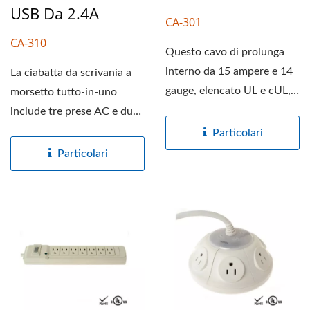
USB Da 2.4A
CA-301
CA-310
Questo cavo di prolunga
interno da 15 ampere e 14
La ciabatta da scrivania a
gauge, elencato UL e cUL,
morsetto tutto-in-uno
può alimentare...
include tre prese AC e due
porte di ricarica...
Particolari
Particolari