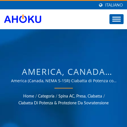
ITALIANO
AMERICA, CANADA
(NEMA 5-15R)
America (Canada, NEMA 5-15R) Ciabatta di Potenza con
Protezione da Sovratensione / Oltre 35 anni di
CIABATTA DI POTENZA
esperienza affidabile in OEM e ODM nella fornitura di
Home
/
Categoria
/
Spina AC, Presa, Ciabatta
/
prodotti che soddisfano le esigenze delle applicazioni di
CON PROTEZIONE DA
Ciabatta Di Potenza & Protezione Da Sovratensione
gestione dell'energia in vari settori come industriale,
SOVRATENSIONE /
comunicazione, automobilistico e mercati dei
consumatori.