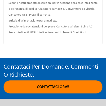
Scopri i nostri prodotti di soluzioni per la gestione della casa intelligente
e dell'energia di qualità
Adattatore da viaggio
,
Convertitore da viaggio
,
Caricatore USB
,
Presa di corrente
,
Striscia di alimentazione per armadietto
,
Protezione da sovratensioni per prese
,
Caricatore wireless
,
Spina AC
,
Prese intelligenti
,
PDU intelligente
e sentiti libero di
Contattaci
.
Contattaci Per Domande, Commenti
O Richieste.
CONTATTACI ORA!!