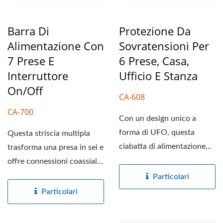
Barra Di
Protezione Da
Alimentazione Con
Sovratensioni Per
7 Prese E
6 Prese, Casa,
Interruttore
Ufficio E Stanza
On/Off
CA-608
CA-700
Con un design unico a
forma di UFO, questa
Questa striscia multipla
ciabatta di alimentazione
trasforma una presa in sei e
certificata UL crea lo
offre connessioni coassiali
spazio...
e RJ. La protezione...
Particolari
Particolari