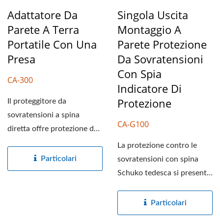
Adattatore Da
Singola Uscita
Parete A Terra
Montaggio A
Portatile Con Una
Parete Protezione
Presa
Da Sovratensioni
Con Spia
CA-300
Indicatore Di
Protezione
Il proteggitore da
sovratensioni a spina
CA-G100
diretta offre protezione da
sovratensioni per
La protezione contro le
dispositivi...
Particolari
sovratensioni con spina
Schuko tedesca si presenta
con una protezione...
Particolari