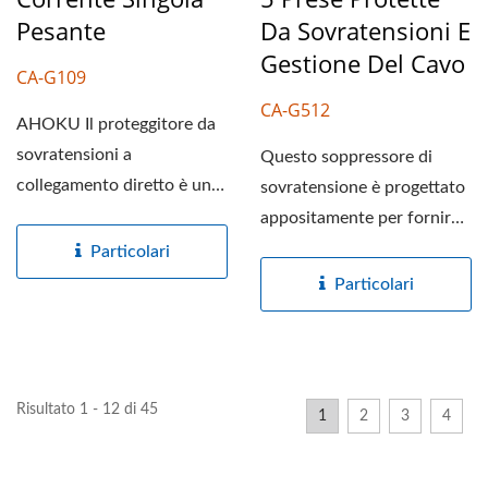
Pesante
Da Sovratensioni E
Gestione Del Cavo
CA-G109
CA-G512
AHOKU Il proteggitore da
sovratensioni a
Questo soppressore di
collegamento diretto è un
sovratensione è progettato
modo efficace per
appositamente per fornire
proteggere...
protezione elettronica...
Particolari
Particolari
Risultato 1 - 12 di 45
1
2
3
4