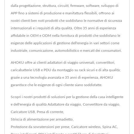
dalla progettazione, struttura, circuiti, firmware, software, sviluppo di
APP fino a sistemi di produzione e manifattura flessibili, offrono ai
nostri clienti ben noti prodotti che soddisfano le normative di sicurezza
internazionali e i requisiti di alta qualità. Oltre 35 anni di esperienza
affidabile in OEM e ODM nella fornitura di prodotti che soddisfano le
esigenze delle applicazioni di gestione dell'energia in vari settori come
industriale, comunicazione, automobilistico e mercati dei consumatori.
AHOKU offre ai clienti adattatori di viaggio universali, convertitori,
caricabatterie USB e PDU da montaggio su rack sicuri e di alta qualità;
grazie a una tecnologia avanzata e 35 anni di esperienza, AHOKU
garantisce che le esigenze di ogni cliente siano soddisfatte.
Scopri i nostri prodotti di soluzioni per la gestione della casa intelligente
e dell'energia di qualità
Adattatore da viaggio
,
Convertitore da viaggio
,
Caricatore USB
,
Presa di corrente
,
Striscia di alimentazione per armadietto
,
Protezione da sovratensioni per prese
,
Caricatore wireless
,
Spina AC
,