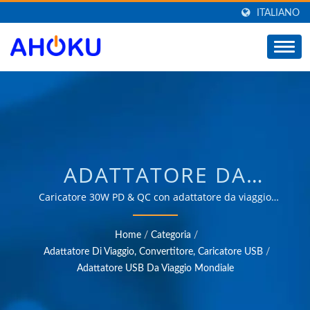
ITALIANO
ADATTATORE DA
VIAGGIO USB-C PD
Caricatore 30W PD & QC con adattatore da viaggio
US/UK/EU/AU / Oltre 35 anni di esperienza affidabile in
INTERNAZIONALE,
OEM e ODM nella fornitura di prodotti che soddisfano
Home
/
Categoria
/
le esigenze delle applicazioni di gestione dell'energia in
ADATTATORE DA
Adattatore Di Viaggio, Convertitore, Caricatore USB
/
vari settori come industriale, comunicazione,
Adattatore USB Da Viaggio Mondiale
VIAGGIO TYPE C PD &
automobilistico e mercati dei consumatori.