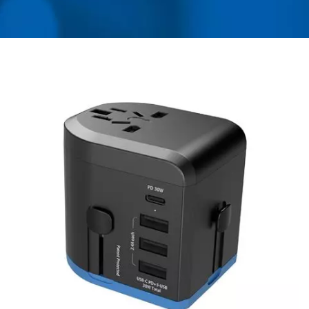
QC, ADATTATORE DA
VIAGGIO GLOBALE 30W
PD / PRODUTTORE DI
ADATTATORI DI
VIAGGIO UNIVERSALI,
CONVERTITORI,
CARICABATTERIE USB E
PROTEZIONI DA
SOVRATENSIONI |
AHOKU ELECTRONIC
COMPANY