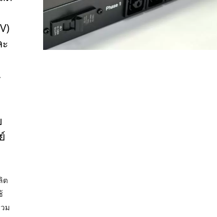
V)
ละ
,
ย
ย์
ลิต
้
รวม