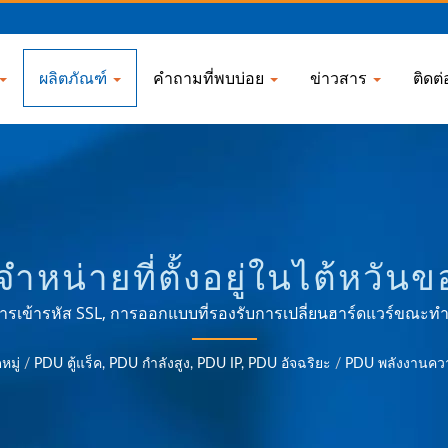
ผลิตภัณฑ์
คำถามที่พบบ่อย
ข่าวสาร
ติดต
จำหน่ายที่ตั้งอยู่ในไต้หวั
ปเตอร์เดินทางสากล, ตัวแปล
ารเข้ารหัส SSL, การออกแบบที่รองรับการเปลี่ยนฮาร์ดแวร์ขณะท
ให้เลือกในรูปแบบ Rack ขนาด 0U และ 1U รองรับการตั้งค่า St
 PDU | AHOKU ELECTRO
มู่
/
PDU ตู้แร็ค, PDU กำลังสูง, PDU IP, PDU อัจฉริยะ
/
PDU พลังงานคว
ap, และการตรวจสอบระดับเอาท์เล็ต.ไฟฟ้าสามเฟสช่วยให้การกระจาย
อถือได้มากกว่า 35 ปีในการจัดหาผลิตภัณฑ์ที่ตอบสนองความต้อง
อุตสาหกรรม การสื่อสาร ยานยนต์ และตลาดผู้บริโภค.