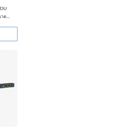
 PDU
าด...