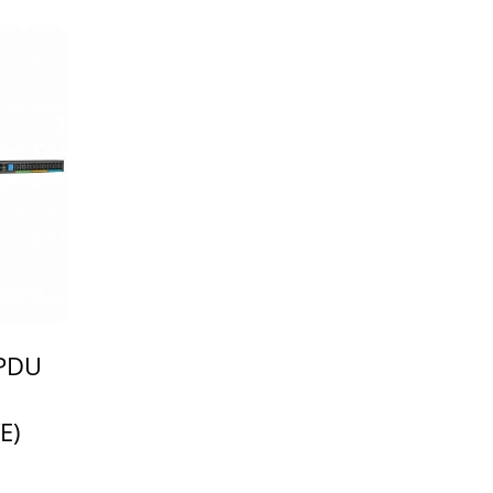
 PDU
C
E)