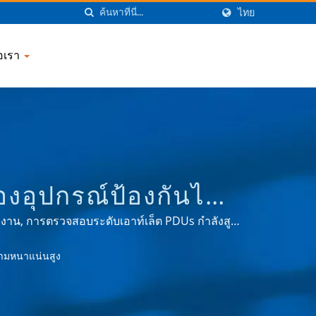
ไทย
่อเรา
นของอุปกรณ์ป้องกันไฟ
ง, ที่ชาร์จ USB,
ำงาน, การตรวจสอบระดับเอาท์เล็ต PDUs กำลังสูง
ar WYE.มีการตรวจสอบที่ปลอดภัย SNMPv1/v2c/v3,
NIC COMPANY
ามหนาแน่นสูง
พลังงานมีประสิทธิภาพสูงสุดสำหรับศูนย์ข้อมูล
การของการจัดการพลังงานในหลากหลายสาขา เช่น