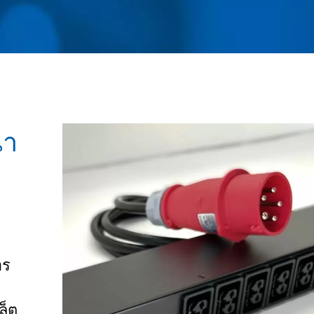
นา
าร
ล็ต