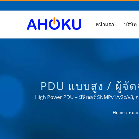
หน้าแรก
บริษัท
PDU แบบสูง / ผู้จัด
กระชาก AC, อะแด
High Power PDU – มีฟีเจอร์ SNMPv1/v2c/v3, ก
ของเรา (30A/32A/60A/63A, 380V/400V/415V) มี
RACK MOUNT
Home
/
หมวดห
การเข้ารหัส SSL, โมดูลที่พร้อมสำหรับ Hotsw
สมัยใหม่. / ประสบการณ์ OEM & ODM ที่เชื่