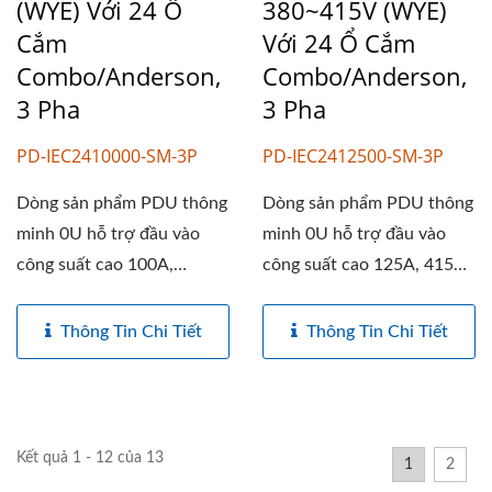
(WYE) Với 24 Ổ
380~415V (WYE)
Cắm
Với 24 Ổ Cắm
Combo/Anderson,
Combo/Anderson,
3 Pha
3 Pha
PD-IEC2410000-SM-3P
PD-IEC2412500-SM-3P
Dòng sản phẩm PDU thông
Dòng sản phẩm PDU thông
minh 0U hỗ trợ đầu vào
minh 0U hỗ trợ đầu vào
công suất cao 100A,
công suất cao 125A, 415V
415V/480V...
(ba pha)...
Thông Tin Chi Tiết
Thông Tin Chi Tiết
Kết quả 1 - 12 của 13
1
2