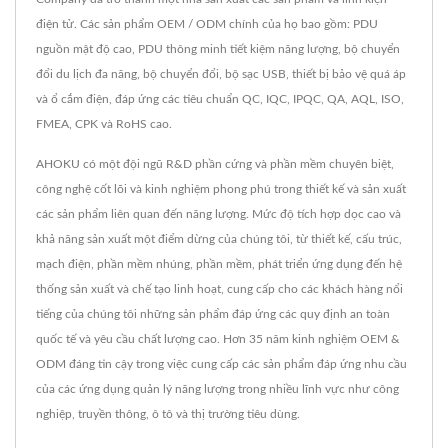
điện tử. Các sản phẩm OEM / ODM chính của họ bao gồm: PDU
nguồn mật độ cao, PDU thông minh tiết kiệm năng lượng, bộ chuyển
đổi du lịch đa năng, bộ chuyển đổi, bộ sạc USB, thiết bị bảo vệ quá áp
và ổ cắm điện, đáp ứng các tiêu chuẩn QC, IQC, IPQC, QA, AQL, ISO,
FMEA, CPK và RoHS cao.
AHOKU có một đội ngũ R&D phần cứng và phần mềm chuyên biệt,
công nghệ cốt lõi và kinh nghiệm phong phú trong thiết kế và sản xuất
các sản phẩm liên quan đến năng lượng. Mức độ tích hợp dọc cao và
khả năng sản xuất một điểm dừng của chúng tôi, từ thiết kế, cấu trúc,
mạch điện, phần mềm nhúng, phần mềm, phát triển ứng dụng đến hệ
thống sản xuất và chế tạo linh hoạt, cung cấp cho các khách hàng nổi
tiếng của chúng tôi những sản phẩm đáp ứng các quy định an toàn
quốc tế và yêu cầu chất lượng cao. Hơn 35 năm kinh nghiệm OEM &
ODM đáng tin cậy trong việc cung cấp các sản phẩm đáp ứng nhu cầu
của các ứng dụng quản lý năng lượng trong nhiều lĩnh vực như công
nghiệp, truyền thông, ô tô và thị trường tiêu dùng.