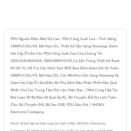
PDU Nguồn Điện Mật Độ Cao - PDU Công Suất Cao – Tính Năng
SNMPv1/v2c/v3, Mã Hóa SSL, Thiết Kế Sẵn Sàng Hotswap, Giám
Sát Cấp Ổ Cắm Các PDU Công Suất Cao Của Chúng Tôi
(30A/32A/60A/63A, 380V/400V/415V) Có Sẵn Trong Thiết Kế Rack
0U Và 1U, Hỗ Trợ Cấu Hình Star WYE.Bao Gồm Giám Sát An Toàn
SNMPv1/v2c/v3, Mã Hóa SSL, Các Mô-Đun Sẵn Sàng Hotswap Và
Giám Sát Cấp Ổ Cắm.Điện Ba Pha Đảm Bảo Phân Phối Hiệu Quả
Nhất Cho Các Trung Tâm Dữ Liệu Hiện Đại. | Nhà Cung Cấp Tại
Đài Loan Về Bộ Bảo Vệ Quá Áp AC, Bộ Chuyển Đổi Du Lịch Toàn
Cầu, Bộ Chuyển Đổi, Bộ Sạc USB, PDU Gắn Giá | AHOKU
Electronic Company
Được thành lập tại Đài Loan từ năm 1983, AHOKU Electronic
Company đã trở thành một nhà sản xuất các sản phẩm và linh kiện