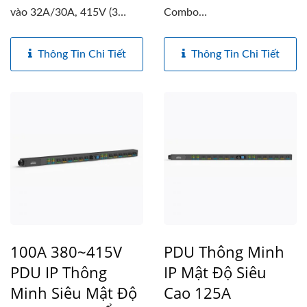
vào 32A/30A, 415V (3
Combo
pha), có 42 ổ cắm...
(C13/C15/C19/C21), được
thiết...
Thông Tin Chi Tiết
Thông Tin Chi Tiết
100A 380~415V
PDU Thông Minh
PDU IP Thông
IP Mật Độ Siêu
Minh Siêu Mật Độ
Cao 125A