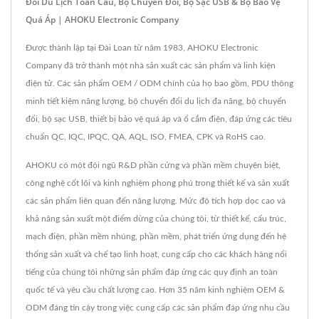
Đổi Du Lịch Toàn Cầu, Bộ Chuyển Đổi, Bộ Sạc USB & Bộ Bảo Vệ
Quá Áp | AHOKU Electronic Company
Được thành lập tại Đài Loan từ năm 1983, AHOKU Electronic
Company đã trở thành một nhà sản xuất các sản phẩm và linh kiện
điện tử. Các sản phẩm OEM / ODM chính của họ bao gồm, PDU thông
minh tiết kiệm năng lượng, bộ chuyển đổi du lịch đa năng, bộ chuyển
đổi, bộ sạc USB, thiết bị bảo vệ quá áp và ổ cắm điện, đáp ứng các tiêu
chuẩn QC, IQC, IPQC, QA, AQL, ISO, FMEA, CPK và RoHS cao.
AHOKU có một đội ngũ R&D phần cứng và phần mềm chuyên biệt,
công nghệ cốt lõi và kinh nghiệm phong phú trong thiết kế và sản xuất
các sản phẩm liên quan đến năng lượng. Mức độ tích hợp dọc cao và
khả năng sản xuất một điểm dừng của chúng tôi, từ thiết kế, cấu trúc,
mạch điện, phần mềm nhúng, phần mềm, phát triển ứng dụng đến hệ
thống sản xuất và chế tạo linh hoạt, cung cấp cho các khách hàng nổi
tiếng của chúng tôi những sản phẩm đáp ứng các quy định an toàn
quốc tế và yêu cầu chất lượng cao. Hơn 35 năm kinh nghiệm OEM &
ODM đáng tin cậy trong việc cung cấp các sản phẩm đáp ứng nhu cầu