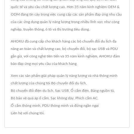
quốc tế và yêu cầu chất lượng cao. Hơn 35 năm kinh nghiệm OEM &
ODM đáng tin cậy trong việc cung cấp các sản phẩm đáp ứng nhu cầu
của các ứng dụng quản lý năng lượng trong nhiều lĩnh vực như công
nghiệp, truyền thông, ô tô và thị trường tiêu dùng.
AHOKU đã cung cấp cho khách hàng các bộ chuyển đổi du lịch đa
năng an toàn và chất lượng cao, bộ chuyển đổi, bộ sạc USB và PDU
gắn giá, với công nghệ tiên tiến và 35 năm kinh nghiệm, AHOKU đảm
bảo đáp ứng mọi yêu cầu của khách hàng.
Xem các sản phẩm giải pháp quản lý năng lượng và nhà thông minh
chất lượng của chúng tôi
Bộ chuyển đổi du lịch
,
Bộ chuyển đổi điện du lịch
,
Sạc USB
,
Ổ cắm điện
,
Bảng nguồn tủ
,
Bộ bảo vệ quá áp ổ cắm
,
Sạc không dây
,
Phích cắm AC
,
Ổ cắm thông minh
,
PDU thông minh
và đừng ngần ngại
Liên hệ với chúng tôi
.