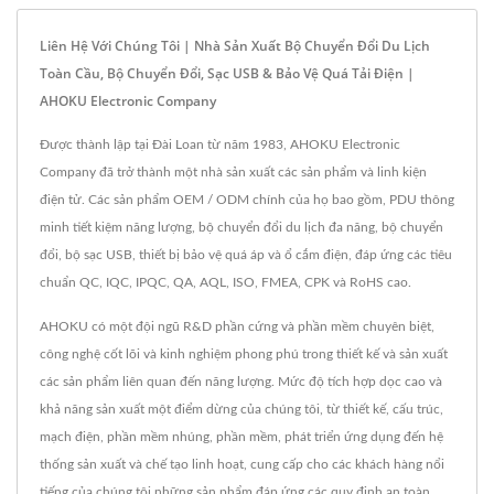
Liên Hệ Với Chúng Tôi | Nhà Sản Xuất Bộ Chuyển Đổi Du Lịch
Toàn Cầu, Bộ Chuyển Đổi, Sạc USB & Bảo Vệ Quá Tải Điện |
AHOKU Electronic Company
Được thành lập tại Đài Loan từ năm 1983, AHOKU Electronic
Company đã trở thành một nhà sản xuất các sản phẩm và linh kiện
điện tử. Các sản phẩm OEM / ODM chính của họ bao gồm, PDU thông
minh tiết kiệm năng lượng, bộ chuyển đổi du lịch đa năng, bộ chuyển
đổi, bộ sạc USB, thiết bị bảo vệ quá áp và ổ cắm điện, đáp ứng các tiêu
chuẩn QC, IQC, IPQC, QA, AQL, ISO, FMEA, CPK và RoHS cao.
AHOKU có một đội ngũ R&D phần cứng và phần mềm chuyên biệt,
công nghệ cốt lõi và kinh nghiệm phong phú trong thiết kế và sản xuất
các sản phẩm liên quan đến năng lượng. Mức độ tích hợp dọc cao và
khả năng sản xuất một điểm dừng của chúng tôi, từ thiết kế, cấu trúc,
mạch điện, phần mềm nhúng, phần mềm, phát triển ứng dụng đến hệ
thống sản xuất và chế tạo linh hoạt, cung cấp cho các khách hàng nổi
tiếng của chúng tôi những sản phẩm đáp ứng các quy định an toàn