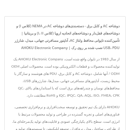
دوشاخه AC و کابل برق - دسته‌بندی‌های دوشاخه AC در NEMA (کلاس I) و
دوشاخه‌های قفل‌دار و دوشاخه‌های اتحادیه اروپا (کلاس I، II) و بریتانیا |
تأمین‌کننده تایوانی محافظ ولتاژ AC، آداپتور مسافرتی جهانی، مبدل، شارژر
USB، PDU نصب شده بر روی رک | AHOKU Electronic Company
از سال 1983 در تایوان واقع شده است، AHOKU Electronic Company یک
تولیدکننده محصولات و قطعات الکترونیکی بوده است. محصولات اصلی OEM
/ ODM آنها شامل، دوشاخه AC و کابل برق، PDU های هوشمند و سازگار با
محیط زیست، آداپتورهای مسافرتی جهانی، مبدل‌ها، شارژرهای USB،
محافظ‌های نوسان و چندراهه‌های برق است که با استانداردهای بالای QC،
IQC، IPQC، QA، AQL، ISO، FMEA، CPK و RoHS مطابقت دارد.
AHOKU دارای یک تیم تحقیق و توسعه سخت‌افزاری و نرم‌افزاری تخصصی،
فناوری‌های اصلی و تجربه گسترده در طراحی و تولید محصولات مرتبط با
انرژی است. سطح بالای یکپارچگی عمودی و قابلیت‌های تولید یک‌مرحله‌ای ما،
از طراحی، ساختار، مدار، نرم‌افزار، توسعه اپلیکیشن تا سیستم‌های تولید و