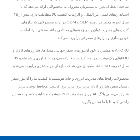
ساخت انعطاف‌پذیر، به مشتریان معروف ما محصولاتی ارائه می‌دهد که با
استانداردهای ایمنی بین‌المللی و الزامات کیفیت بالا مطابقت دارد. بیش از ۳۵
سال تجربه معتبر در زمینه OEM و ODM در ارائه محصولاتی که نیازهای
کاربردهای مدیریت توان را در زمینه‌های مختلفی مانند صنعتی، ارتباطات،
خودروسازی و بازارهای مصرفی برآورده می‌کند.
AHOKU به مشتریان خود آداپتورهای سفر جهانی، مبدل‌ها، شارژرهای USB و
PDUهای رک‌مونت ایمن و با کیفیت بالا ارائه می‌دهد. با فناوری پیشرفته و 35
سال تجربه، AHOKU اطمینان می‌دهد که نیازهای هر مشتری برآورده می‌شود.
محصولات راه‌حل‌های مدیریت انرژی و خانه هوشمند با کیفیت ما را
آداپتور سفر
,
مبدل سفر
,
شارژر USB
,
پریز برق
,
پریز برق کابینت
,
محافظ نوسان پریز
,
شارژر بی‌سیم
,
پلاگ AC
,
پریز هوشمند
,
PDU هوشمند
مشاهده کنید و احساس
راحتی کنید تا
با ما تماس بگیرید
.