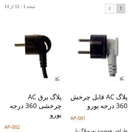
نتیجه 1 - 12 از 14
2
1
پلاگ AC قابل چرخش
پلاگ برق AC
360 درجه یورو
چرخشی 360 درجه
یورو
AP-001
AP-002
طراحی هوشمند یوروپلاگ با