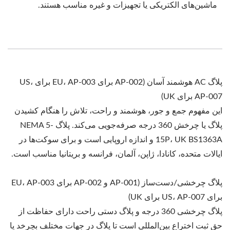
ماشین‌های الکتریکی یا تجهیزات و غیره مناسب هستند.
پلاگ AC هوشمند آسان (AP-002 برای EU، AP-003 برای US،
AP-007 برای UK)
این مفهوم جمع و جور، هوشمند و راحت، تلاش را هنگام کشیدن
پلاگ یا چرخش 360 درجه صرفه‌جویی می‌کند. پلاگ NEMA 5-
15P، UK BS1363A و اندازه اروپایی است و برای سوکت‌ها در
ایالات متحده، کانادا، ژاپن، آلمان، فرانسه و بریتانیا مناسب است.
پلاگ چرخشی/دست‌ساز (AP-001 و AP-002 برای EU، AP-003
برای US، AP-007 برای UK)
پلاگ چرخشی 360 درجه و پلاگ دستی راحت دارای حفاظت از
حق ثبت اختراع بین‌المللی است تا پلاگ در جهات مختلف بچرخد یا