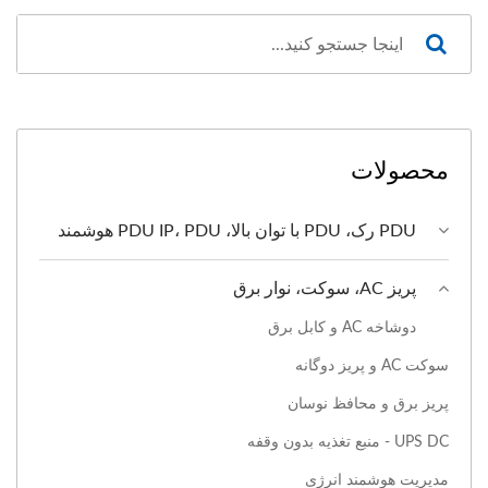
محصولات
PDU رک، PDU با توان بالا، PDU IP، PDU هوشمند
پریز AC، سوکت، نوار برق
دوشاخه AC و کابل برق
سوکت AC و پریز دوگانه
پریز برق و محافظ نوسان
UPS DC - منبع تغذیه بدون وقفه
مدیریت هوشمند انرژی