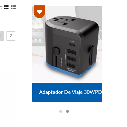
r:
1
2
S
Adaptador De Viaje 30WPD