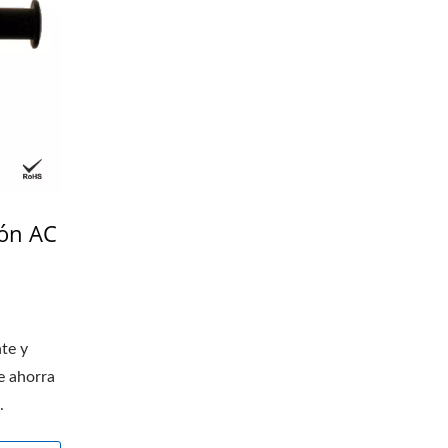
ión AC
te y
e ahorra
.