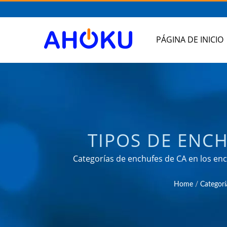
PÁGINA DE INICIO
TIPOS DE ENC
TAIWÁN DE PRO
Categorías de enchufes de CA en los ench
experiencia confiable en OEM y ODM propor
ADAPTADOR DE VI
Home
/
Categorí
campos c
USB, PDU DE 