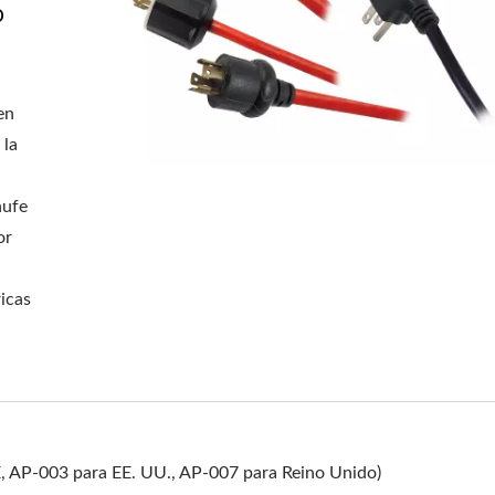
o
en
 la
hufe
or
icas
P-003 para EE. UU., AP-007 para Reino Unido)