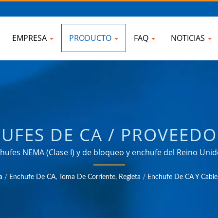
EMPRESA
PRODUCTO
FAQ
NOTICIAS
HUFES DE CA / PROVEEDO
TECTOR CONTRA SOBRETE
ufes NEMA (Clase I) y de bloqueo y enchufe del Reino Unido (
cionando productos que satisfacen las necesidades de apli
AJE UNIVERSAL, CONVE
a
/
Enchufe De CA, Toma De Corriente, Regleta
/
Enchufe De CA Y Cable
omo industrial, comunicación, automotriz y mercados de
MONTAJE EN RACK | AHO