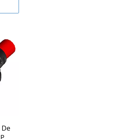
 De
P,