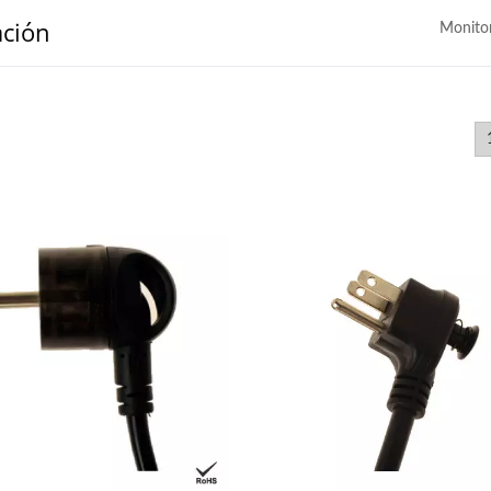
ación
Monito
tador De Viaje 30WPD
PDU De Rack EU/U