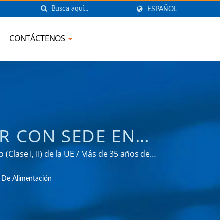
ESPAÑOL
CONTÁCTENOS
R CON SEDE EN
NSIONES DE CA,
Clase I, II) de la UE / Más de 35 años de
caciones de gestión de energía en diversos
RTIDOR, CARGADOR
 De Alimentación
 consumo.
KU ELECTRONIC