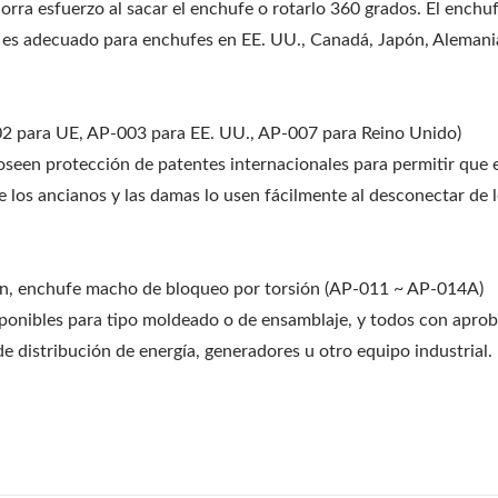
rra esfuerzo al sacar el enchufe o rotarlo 360 grados. El enchuf
s adecuado para enchufes en EE. UU., Canadá, Japón, Alemani
ra UE, AP-003 para EE. UU., AP-007 para Reino Unido)
oseen protección de patentes internacionales para permitir que e
e los ancianos y las damas lo usen fácilmente al desconectar de 
ón, enchufe macho de bloqueo por torsión (AP-011 ~ AP-014A)
ponibles para tipo moldeado o de ensamblaje, y todos con apro
e distribución de energía, generadores u otro equipo industrial.