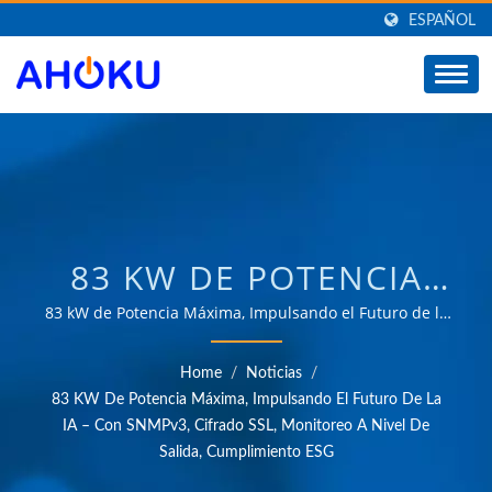
ESPAÑOL
83 KW DE POTENCIA
MÁXIMA, IMPULSANDO
83 kW de Potencia Máxima, Impulsando el Futuro de la
IA – Con SNMPv3, Cifrado SSL, Monitoreo a Nivel de
EL FUTURO DE LA IA –
Salida, Cumplimiento ESG | Más de 35 años de
Home
/
Noticias
/
experiencia confiable en OEM y ODM proporcionando
CON SNMPV3, CIFRADO
83 KW De Potencia Máxima, Impulsando El Futuro De La
productos que satisfacen las necesidades de
IA – Con SNMPv3, Cifrado SSL, Monitoreo A Nivel De
SSL, MONITOREO A
aplicaciones de gestión de energía en diversos campos
Salida, Cumplimiento ESG
como industrial, comunicación, automotriz y mercados