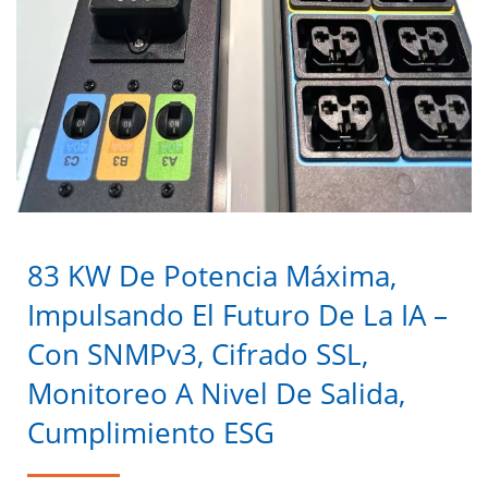
83 KW De Potencia Máxima,
Impulsando El Futuro De La IA –
Con SNMPv3, Cifrado SSL,
Monitoreo A Nivel De Salida,
Cumplimiento ESG