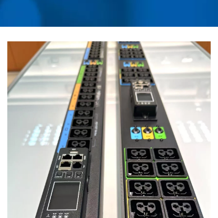
DÜZEYINDE İZLEME,
ESG UYUMUNU
İÇERIYOR |
TAYVAN'DAN GÜÇLE
İLGILI ÜRÜNLERIN
TEDARIKÇISI | AHOKU
ELECTRONIC COMPANY