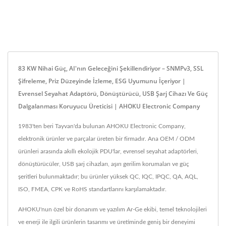
83 KW Nihai Güç, AI'nın Geleceğini Şekillendiriyor – SNMPv3, SSL
Şifreleme, Priz Düzeyinde İzleme, ESG Uyumunu İçeriyor |
Evrensel Seyahat Adaptörü, Dönüştürücü, USB Şarj Cihazı Ve Güç
Dalgalanması Koruyucu Üreticisi | AHOKU Electronic Company
1983'ten beri Tayvan'da bulunan AHOKU Electronic Company,
elektronik ürünler ve parçalar üreten bir firmadır. Ana OEM / ODM
ürünleri arasında akıllı ekolojik PDU'lar, evrensel seyahat adaptörleri,
dönüştürücüler, USB şarj cihazları, aşırı gerilim korumaları ve güç
şeritleri bulunmaktadır; bu ürünler yüksek QC, IQC, IPQC, QA, AQL,
ISO, FMEA, CPK ve RoHS standartlarını karşılamaktadır.
AHOKU'nun özel bir donanım ve yazılım Ar-Ge ekibi, temel teknolojileri
ve enerji ile ilgili ürünlerin tasarımı ve üretiminde geniş bir deneyimi