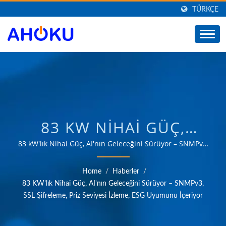
TÜRKÇE
83 KW NIHAI GÜÇ,
AI'NIN GELECEĞINI
83 kW'lık Nihai Güç, AI'nın Geleceğini Sürüyor – SNMPv3,
SSL Şifreleme, Priz Seviyesi İzleme, ESG Uyumunu
ŞEKILLENDIRIYOR –
İçeriyor | Endüstriyel, iletişim, otomotiv ve tüketici
Home
/
Haberler
/
pazarları gibi çeşitli alanlarda güç yönetimi
SNMPV3, SSL
83 KW'lık Nihai Güç, AI'nın Geleceğini Sürüyor – SNMPv3,
uygulamalarının ihtiyaçlarını karşılayan ürünler
SSL Şifreleme, Priz Seviyesi İzleme, ESG Uyumunu İçeriyor
ŞIFRELEME, PRIZ
sağlama konusunda 35 yılı aşkın güvenilir OEM & ODM
deneyimi.