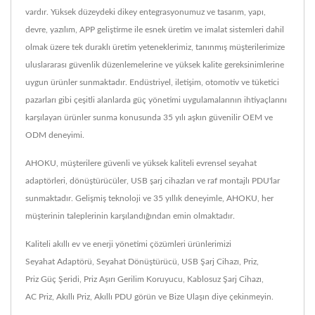
vardır. Yüksek düzeydeki dikey entegrasyonumuz ve tasarım, yapı,
devre, yazılım, APP geliştirme ile esnek üretim ve imalat sistemleri dahil
olmak üzere tek duraklı üretim yeteneklerimiz, tanınmış müşterilerimize
uluslararası güvenlik düzenlemelerine ve yüksek kalite gereksinimlerine
uygun ürünler sunmaktadır. Endüstriyel, iletişim, otomotiv ve tüketici
pazarları gibi çeşitli alanlarda güç yönetimi uygulamalarının ihtiyaçlarını
karşılayan ürünler sunma konusunda 35 yılı aşkın güvenilir OEM ve
ODM deneyimi.
AHOKU, müşterilere güvenli ve yüksek kaliteli evrensel seyahat
adaptörleri, dönüştürücüler, USB şarj cihazları ve raf montajlı PDU'lar
sunmaktadır. Gelişmiş teknoloji ve 35 yıllık deneyimle, AHOKU, her
müşterinin taleplerinin karşılandığından emin olmaktadır.
Kaliteli akıllı ev ve enerji yönetimi çözümleri ürünlerimizi
Seyahat Adaptörü
,
Seyahat Dönüştürücü
,
USB Şarj Cihazı
,
Priz
,
Priz Güç Şeridi
,
Priz Aşırı Gerilim Koruyucu
,
Kablosuz Şarj Cihazı
,
AC Priz
,
Akıllı Priz
,
Akıllı PDU
görün ve
Bize Ulaşın
diye çekinmeyin.