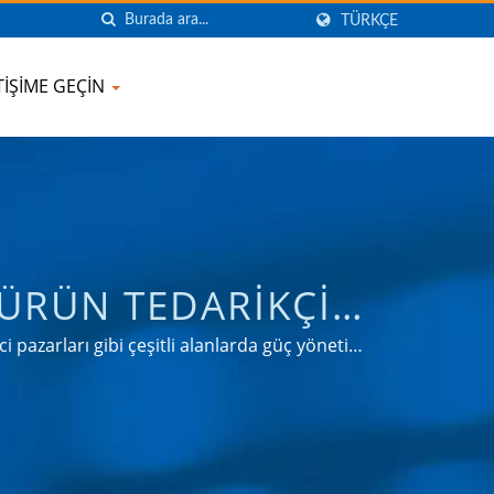
TÜRKÇE
ETIŞIME GEÇIN
 ÜRÜN TEDARIKÇISI
PANY
 pazarları gibi çeşitli alanlarda güç yönetimi
enilir OEM & ODM deneyimi.