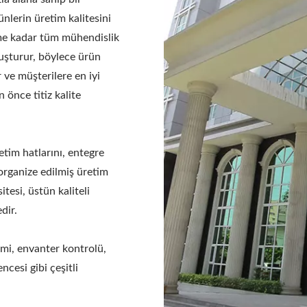
ünlerin üretim kalitesini
me kadar tüm mühendislik
luşturur, böylece ürün
ve müşterilere en iyi
 önce titiz kalite
tim hatlarını, entegre
 organize edilmiş üretim
tesi, üstün kaliteli
dir.
imi, envanter kontrolü,
ncesi gibi çeşitli