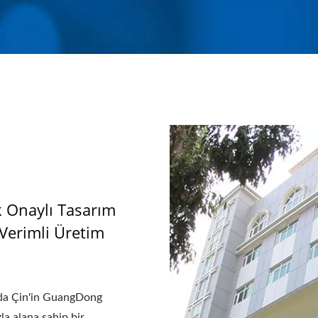
k Onaylı Tasarım
Verimli Üretim
nda Çin'in GuangDong
a alana sahip bir