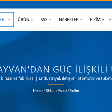
RKET
ÜRÜN
SSS
HABERLER
BIZIMLE İL
AYVAN'DAN GÜÇ İLIŞKILI
HOKU ELECTRONIC COM
ası ve fabrikası | Endüstriyel, iletişim, otomotiv ve tüketici
rını karşılayan ürünler sağlama konusunda 35 yılı aşkın güv
Home
/
Şirket
/
Esnek Üretim