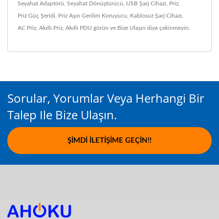
Seyahat Adaptörü
,
Seyahat Dönüştürücü
,
USB Şarj Cihazı
,
Priz
,
Priz Güç Şeridi
,
Priz Aşırı Gerilim Koruyucu
,
Kablosuz Şarj Cihazı
,
AC Priz
,
Akıllı Priz
,
Akıllı PDU
görün ve
Bize Ulaşın
diye çekinmeyin.
Sorular, Yorumlar Veya Herhangi Bir
Talep Ile Bize Ulaşın.
ŞIMDI İLETIŞIME GEÇIN!!