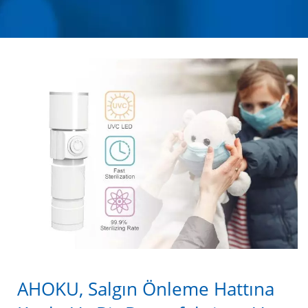
- UVC VIRÜS
ÖLDÜRÜCÜ |
TAYVAN'DAN GÜÇLE
İLGILI ÜRÜNLER
TEDARIKÇISI | AHOKU
ELECTRONIC COMPANY
AHOKU, Salgın Önleme Hattına