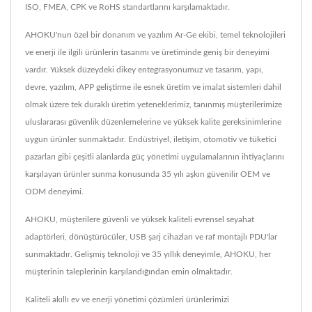
ISO, FMEA, CPK ve RoHS standartlarını karşılamaktadır.
AHOKU'nun özel bir donanım ve yazılım Ar-Ge ekibi, temel teknolojileri
ve enerji ile ilgili ürünlerin tasarımı ve üretiminde geniş bir deneyimi
vardır. Yüksek düzeydeki dikey entegrasyonumuz ve tasarım, yapı,
devre, yazılım, APP geliştirme ile esnek üretim ve imalat sistemleri dahil
olmak üzere tek duraklı üretim yeteneklerimiz, tanınmış müşterilerimize
uluslararası güvenlik düzenlemelerine ve yüksek kalite gereksinimlerine
uygun ürünler sunmaktadır. Endüstriyel, iletişim, otomotiv ve tüketici
pazarları gibi çeşitli alanlarda güç yönetimi uygulamalarının ihtiyaçlarını
karşılayan ürünler sunma konusunda 35 yılı aşkın güvenilir OEM ve
ODM deneyimi.
AHOKU, müşterilere güvenli ve yüksek kaliteli evrensel seyahat
adaptörleri, dönüştürücüler, USB şarj cihazları ve raf montajlı PDU'lar
sunmaktadır. Gelişmiş teknoloji ve 35 yıllık deneyimle, AHOKU, her
müşterinin taleplerinin karşılandığından emin olmaktadır.
Kaliteli akıllı ev ve enerji yönetimi çözümleri ürünlerimizi