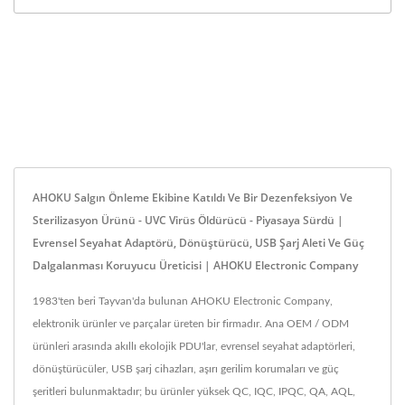
AHOKU Salgın Önleme Ekibine Katıldı Ve Bir Dezenfeksiyon Ve
Sterilizasyon Ürünü - UVC Virüs Öldürücü - Piyasaya Sürdü |
Evrensel Seyahat Adaptörü, Dönüştürücü, USB Şarj Aleti Ve Güç
Dalgalanması Koruyucu Üreticisi | AHOKU Electronic Company
1983'ten beri Tayvan'da bulunan AHOKU Electronic Company,
elektronik ürünler ve parçalar üreten bir firmadır. Ana OEM / ODM
ürünleri arasında akıllı ekolojik PDU'lar, evrensel seyahat adaptörleri,
dönüştürücüler, USB şarj cihazları, aşırı gerilim korumaları ve güç
şeritleri bulunmaktadır; bu ürünler yüksek QC, IQC, IPQC, QA, AQL,