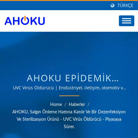
TÜRKÇE
AHOKU EPIDEMIK
ÖNLEME SIRALAMASINA
UVC Virüs Öldürücü | Endüstriyel, iletişim, otomotiv ve
tüketici pazarları gibi çeşitli alanlarda güç yönetimi
KATILIYOR VE BIR
uygulamalarının ihtiyaçlarını karşılayan ürünler
Home
/
Haberler
/
sağlama konusunda 35 yılı aşkın güvenilir OEM & ODM
DEZENFEKSIYON VE
AHOKU, Salgın Önleme Hattına Katılır Ve Bir Dezenfeksiyon
deneyimi.
Ve Sterilizasyon Ürünü - UVC Virüs Öldürücü - Piyasaya
STERILIZASYON ÜRÜNÜ
Sürer.