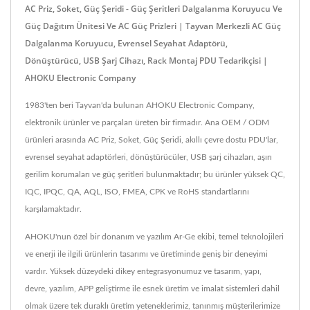
AC Priz, Soket, Güç Şeridi - Güç Şeritleri Dalgalanma Koruyucu Ve
Güç Dağıtım Ünitesi Ve AC Güç Prizleri | Tayvan Merkezli AC Güç
Dalgalanma Koruyucu, Evrensel Seyahat Adaptörü,
Dönüştürücü, USB Şarj Cihazı, Rack Montaj PDU Tedarikçisi |
AHOKU Electronic Company
1983'ten beri Tayvan'da bulunan AHOKU Electronic Company,
elektronik ürünler ve parçaları üreten bir firmadır. Ana OEM / ODM
ürünleri arasında AC Priz, Soket, Güç Şeridi, akıllı çevre dostu PDU'lar,
evrensel seyahat adaptörleri, dönüştürücüler, USB şarj cihazları, aşırı
gerilim korumaları ve güç şeritleri bulunmaktadır; bu ürünler yüksek QC,
IQC, IPQC, QA, AQL, ISO, FMEA, CPK ve RoHS standartlarını
karşılamaktadır.
AHOKU'nun özel bir donanım ve yazılım Ar-Ge ekibi, temel teknolojileri
ve enerji ile ilgili ürünlerin tasarımı ve üretiminde geniş bir deneyimi
vardır. Yüksek düzeydeki dikey entegrasyonumuz ve tasarım, yapı,
devre, yazılım, APP geliştirme ile esnek üretim ve imalat sistemleri dahil
olmak üzere tek duraklı üretim yeteneklerimiz, tanınmış müşterilerimize