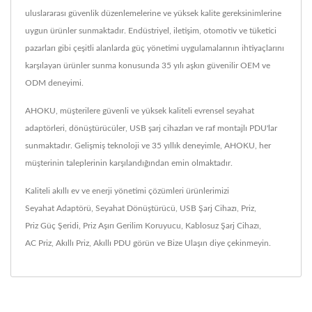
uluslararası güvenlik düzenlemelerine ve yüksek kalite gereksinimlerine
uygun ürünler sunmaktadır. Endüstriyel, iletişim, otomotiv ve tüketici
pazarları gibi çeşitli alanlarda güç yönetimi uygulamalarının ihtiyaçlarını
karşılayan ürünler sunma konusunda 35 yılı aşkın güvenilir OEM ve
ODM deneyimi.
AHOKU, müşterilere güvenli ve yüksek kaliteli evrensel seyahat
adaptörleri, dönüştürücüler, USB şarj cihazları ve raf montajlı PDU'lar
sunmaktadır. Gelişmiş teknoloji ve 35 yıllık deneyimle, AHOKU, her
müşterinin taleplerinin karşılandığından emin olmaktadır.
Kaliteli akıllı ev ve enerji yönetimi çözümleri ürünlerimizi
Seyahat Adaptörü
,
Seyahat Dönüştürücü
,
USB Şarj Cihazı
,
Priz
,
Priz Güç Şeridi
,
Priz Aşırı Gerilim Koruyucu
,
Kablosuz Şarj Cihazı
,
AC Priz
,
Akıllı Priz
,
Akıllı PDU
görün ve
Bize Ulaşın
diye çekinmeyin.