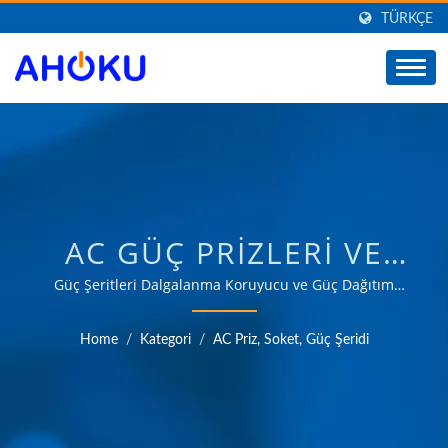
TÜRKÇE
AC GÜÇ PRIZLERI VE
DALGALANMA/ AC GÜÇ
Güç Şeritleri Dalgalanma Koruyucu ve Güç Dağıtım
Ünitesi ve AC Güç Prizleri/ 35 yılı aşkın süredir,
DALGALANMA
endüstriyel, iletişim, otomotiv ve tüketici pazarları gibi
Home
/
Kategori
/
AC Priz, Soket, Güç Şeridi
çeşitli alanlarda güç yönetimi uygulamalarının
KORUYUCU, EVRENSEL
ihtiyaçlarını karşılayan ürünler sunma konusunda
SEYAHAT ADAPTÖRÜ,
güvenilir OEM ve ODM deneyimi.