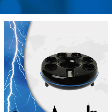
DÖNÜŞTÜRÜCÜ, USB
ŞARJ CIHAZI, RACK
MONTAJ PDU
TEDARIKÇISI | AHOKU
ELECTRONIC COMPANY