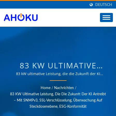
DEUTSCH
83 KW ULTIMATIVE
LEISTUNG, DIE
83 kW ultimative Leistung, die die Zukunft der KI
antreibt – mit SNMPv3, SSL-Verschlüsselung,
ZUKUNFT DER KI
Überwachung auf Steckdosenebene, ESG-Konformität |
Home
/
Nachrichten
/
Über 35 Jahre vertrauenswürdige OEM- & ODM-
GESTALTEN – MIT
83 KW Ultimative Leistung, Die Die Zukunft Der KI Antreibt
Erfahrung in der Bereitstellung von Produkten, die den
– Mit SNMPv3, SSL-Verschlüsselung, Überwachung Auf
SNMPV3, SSL-
Anforderungen von Energieverwaltungsanwendungen
Steckdosenebene, ESG-Konformität
in verschiedenen Bereichen wie Industrie,