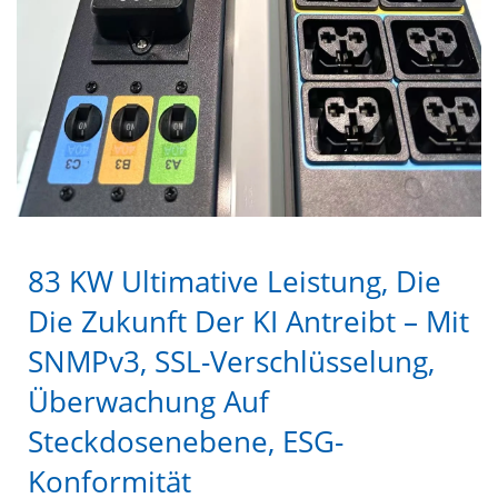
83 KW Ultimative Leistung, Die
Die Zukunft Der KI Antreibt – Mit
SNMPv3, SSL-Verschlüsselung,
Überwachung Auf
Steckdosenebene, ESG-
Konformität