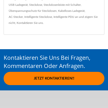
USB-Ladegerät
,
Steckdose
,
Steckdosenleiste mit Schalter
,
Überspannungsschutz für Steckdosen
,
Kabelloses Ladegerät
,
AC-Stecker
,
Intelligente Steckdose
,
Intelligente PDU
an und zögern Sie
nicht,
Kontaktieren Sie uns
.
Kontaktieren Sie Uns Bei Fragen,
Kommentaren Oder Anfragen.
JETZT KONTAKTIEREN!!