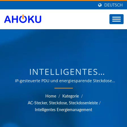
DEUTSCH
INTELLIGENTES
ENERGIEMANAGEMENTTA
IP-gesteuerte PDU und energiesparende Steckdose
sowie intelligenter WiFi-Stecker und kabelloser
ANBIETER VON AC-
FernsteckerÜber 35 Jahre vertrauensvolle OEM- und
Home
/
Kategorie
/
ODM-Erfahrung in der Bereitstellung von Produkten, die
STROMÜBERSPANNUNGSS
AC-Stecker, Steckdose, Steckdosenleiste
/
den Anforderungen von
Intelligentes Energiemanagement
UNIVERSELLEM
Energiemanagementanwendungen in verschiedenen
Bereichen wie Industrie, Kommunikation, Automobil