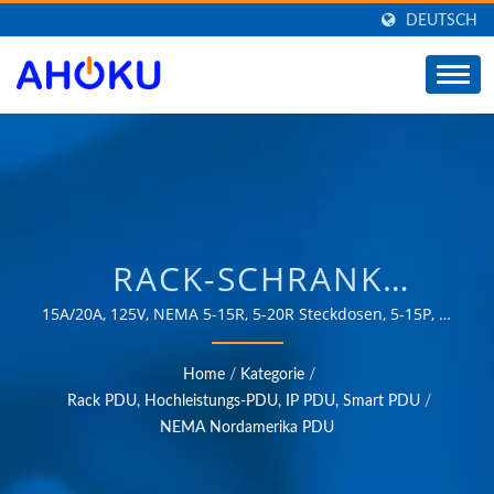
DEUTSCH
RACK-SCHRANK
PDUTAIWANESISCHER
15A/20A, 125V, NEMA 5-15R, 5-20R Steckdosen, 5-15P, 5-
20P, L5-20P Stecker. 0U, 1U PDU, Rack-Montage,
ANBIETER VON AC-
Steckdosenleiste, Stromzähler (optional)Über 35 Jahre
Home
/
Kategorie
/
vertrauensvolle OEM- und ODM-Erfahrung in der
STROMÜBERSPANNUNGSS
Rack PDU, Hochleistungs-PDU, IP PDU, Smart PDU
/
Bereitstellung von Produkten, die den Anforderungen
NEMA Nordamerika PDU
UNIVERSELLEM
von Energiemanagementanwendungen in
verschiedenen Bereichen wie Industrie,