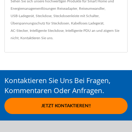
Sehen Sie sich unsere hochwertigen Produkte für Smart Home und
Energiemanagementlösungen
Reiseadapter
,
Reiseumwandler
,
USB-Ladegerät
,
Steckdose
,
Steckdosenleiste mit Schalter
,
Überspannungsschutz für Steckdosen
,
Kabelloses Ladegerät
,
AC-Stecker
,
Intelligente Steckdose
,
Intelligente PDU
an und zögern Sie
nicht,
Kontaktieren Sie uns
.
Kontaktieren Sie Uns Bei Fragen,
Kommentaren Oder Anfragen.
JETZT KONTAKTIEREN!!