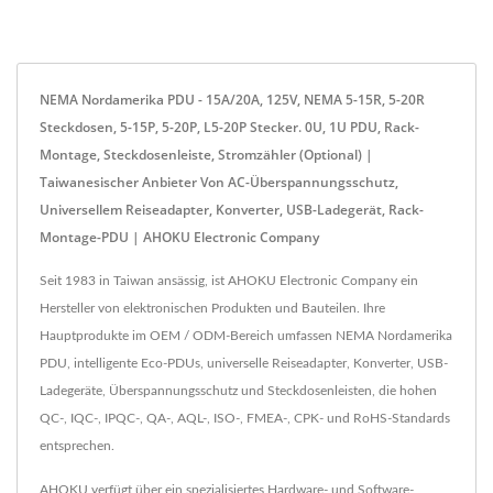
NEMA Nordamerika PDU - 15A/20A, 125V, NEMA 5-15R, 5-20R
Steckdosen, 5-15P, 5-20P, L5-20P Stecker. 0U, 1U PDU, Rack-
Montage, Steckdosenleiste, Stromzähler (optional) |
Taiwanesischer Anbieter Von AC-Überspannungsschutz,
Universellem Reiseadapter, Konverter, USB-Ladegerät, Rack-
Montage-PDU | AHOKU Electronic Company
Seit 1983 in Taiwan ansässig, ist AHOKU Electronic Company ein
Hersteller von elektronischen Produkten und Bauteilen. Ihre
Hauptprodukte im OEM / ODM-Bereich umfassen NEMA Nordamerika
PDU, intelligente Eco-PDUs, universelle Reiseadapter, Konverter, USB-
Ladegeräte, Überspannungsschutz und Steckdosenleisten, die hohen
QC-, IQC-, IPQC-, QA-, AQL-, ISO-, FMEA-, CPK- und RoHS-Standards
entsprechen.
AHOKU verfügt über ein spezialisiertes Hardware- und Software-