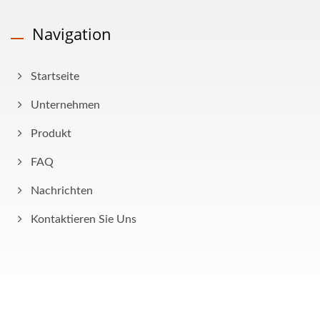
Navigation
Startseite
Unternehmen
Produkt
FAQ
Nachrichten
Kontaktieren Sie Uns
Copyright © 2026
AHOKU Electronic Company
All Rights Reserved.
Consulted & Designed by
Ready-Market