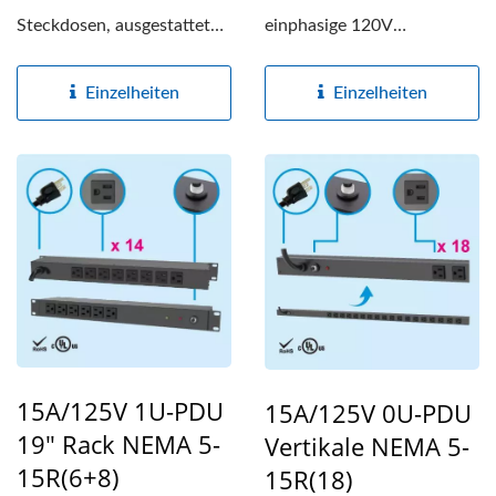
Steckdosen, ausgestattet
einphasige 120V
mit einem robusten
Stromverteilungseinheit.
Metallgehäuse,...
Rack-Montage-
Einzelheiten
Einzelheiten
Stromleisten...
15A/125V 1U-PDU
15A/125V 0U-PDU
19" Rack NEMA 5-
Vertikale NEMA 5-
15R(6+8)
15R(18)