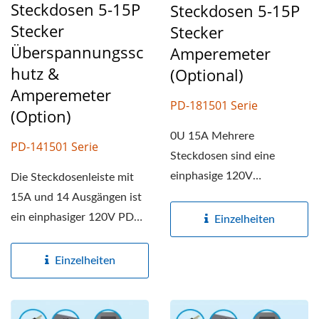
Steckdosen 5-15P
Steckdosen 5-15P
Stecker
Stecker
Überspannungssc
Amperemeter
Hutz &
(optional)
Amperemeter
PD-181501 Serie
(Option)
0U 15A Mehrere
PD-141501 Serie
Steckdosen sind eine
einphasige 120V
Die Steckdosenleiste mit
Stromverteilungseinheit
15A und 14 Ausgängen ist
mit 18 Steckdosen,...
ein einphasiger 120V PDU.
Einzelheiten
19" Rack-Montage-
Stromleisten...
Einzelheiten