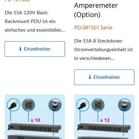
Amperemeter
(Option)
Die 15A 120V Basic
Rackmount PDU ist ein
PD-081501 Serie
einfaches und essentielles
Gerät, das in
Die 15A 8 Steckdosen
Rechenzentren,...
Einzelheiten
Stromverteilungseinheit ist
in verschiedenen
Überspannungsschutz-,
Kombi-Schutzschalter-...
Einzelheiten