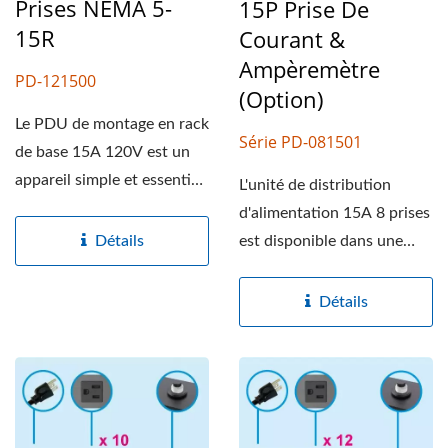
Prises NEMA 5-
15P Prise De
15R
Courant &
Ampèremètre
PD-121500
(option)
Le PDU de montage en rack
Série PD-081501
de base 15A 120V est un
appareil simple et essentiel
L'unité de distribution
utilisé dans...
d'alimentation 15A 8 prises
est disponible dans une
Détails
variété de protections...
Détails