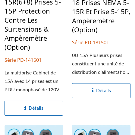
15R(6+8) Prises 5-
18 Prises NEMA 5-
15P Protection
15R Et Prise 5-15P,
Contre Les
Ampèremètre
Surtensions &
(option)
Ampèremètre
Série PD-181501
(option)
0U 15A Plusieurs prises
Série PD-141501
constituent une unité de
distribution d'alimentation
La multiprise Cabinet de
monophasée 120V...
15A avec 14 prises est un
PDU monophasé de 120V.
Détails
Les barres d'alimentation...
Détails