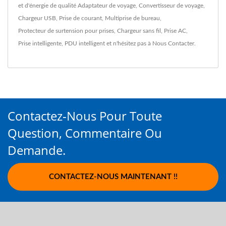
et d'énergie de qualité
Adaptateur de voyage
,
Convertisseur de voyage
,
Chargeur USB
,
Prise de courant
,
Multiprise de bureau
,
Protecteur de surtension pour prises
,
Chargeur sans fil
,
Prise AC
,
Prise intelligente
,
PDU intelligent
et n'hésitez pas à
Nous Contacter
.
Contactez-Nous Pour Toute
Question, Commentaire Ou
Demande.
CONTACTEZ-NOUS MAINTENANT !!