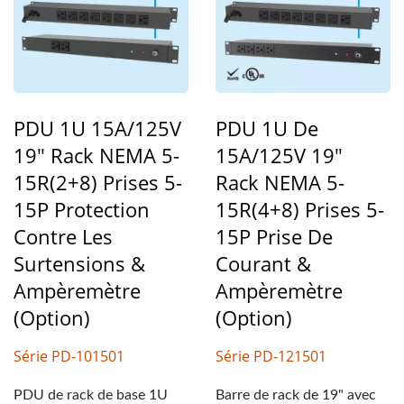
PDU 1U 15A/125V
PDU 1U De
19" Rack NEMA 5-
15A/125V 19"
15R(2+8) Prises 5-
Rack NEMA 5-
15P Protection
15R(4+8) Prises 5-
Contre Les
15P Prise De
Surtensions &
Courant &
Ampèremètre
Ampèremètre
(option)
(option)
Série PD-101501
Série PD-121501
PDU de rack de base 1U
Barre de rack de 19" avec