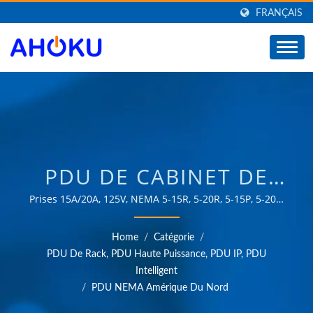
FRANÇAIS
PDU DE CABINET DE
RACK / FOURNISSEUR
Prises 15A/20A, 125V, NEMA 5-15R, 5-20R, 5-15P, 5-20P,
prise L5-20P. PDU 0U, 1U, montage en rack, multiprise,
BASÉ À TAÏWAN DE
compteur d'énergie (optionnel) / Plus de 35 ans
Home
/
Catégorie
/
d'expérience fiable en OEM et ODM dans la fourniture
PROTECTEURS DE
PDU De Rack, PDU Haute Puissance, PDU IP, PDU
de produits répondant aux besoins des applications de
Intelligent
SURTENSION AC,
gestion de l'énergie dans divers domaines tels que
/
PDU NEMA Amérique Du Nord
l'industrie, la communication, l'automobile et les