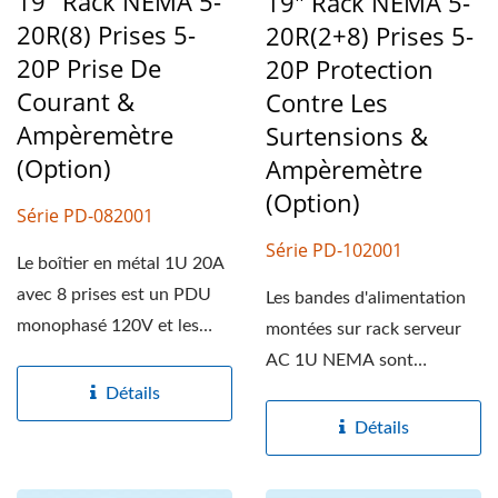
19" Rack NEMA 5-
19" Rack NEMA 5-
20R(8) Prises 5-
20R(2+8) Prises 5-
20P Prise De
20P Protection
Courant &
Contre Les
Ampèremètre
Surtensions &
(option)
Ampèremètre
(option)
Série PD-082001
Série PD-102001
Le boîtier en métal 1U 20A
avec 8 prises est un PDU
Les bandes d'alimentation
monophasé 120V et les
montées sur rack serveur
spécifications...
AC 1U NEMA sont
disponibles dans une
Détails
variété...
Détails