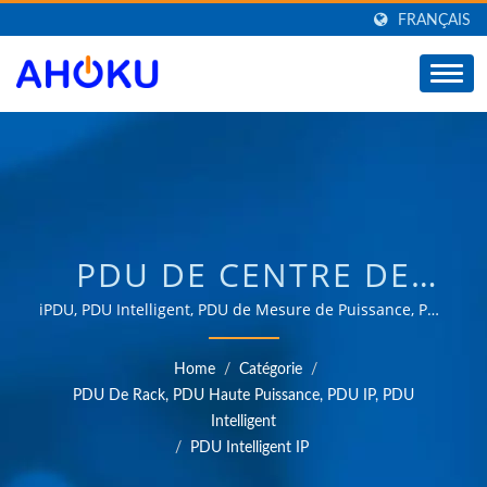
FRANÇAIS
PDU DE CENTRE DE
DONNÉES /
iPDU, PDU Intelligent, PDU de Mesure de Puissance, PDU
de Surveillance à Distance / Plus de 35 ans d'expérience
FOURNISSEUR BASÉ À
fiable en OEM et ODM dans la fourniture de produits
Home
/
Catégorie
/
répondant aux besoins des applications de gestion de
TAÏWAN DE
PDU De Rack, PDU Haute Puissance, PDU IP, PDU
l'énergie dans divers domaines tels que l'industrie, la
Intelligent
PROTECTEURS DE
communication, l'automobile et les marchés grand
/
PDU Intelligent IP
public.