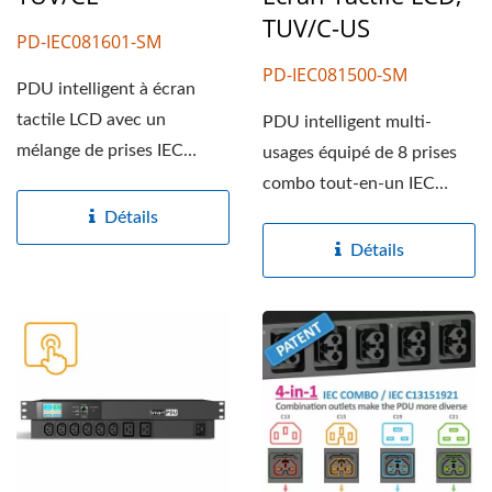
TUV/C-US
PD-IEC081601-SM
PD-IEC081500-SM
PDU intelligent à écran
tactile LCD avec un
PDU intelligent multi-
mélange de prises IEC
usages équipé de 8 prises
C13/C19 offre une
combo tout-en-un IEC
solution...
C13/C15/C19/C21 et
Détails
d'une...
Détails