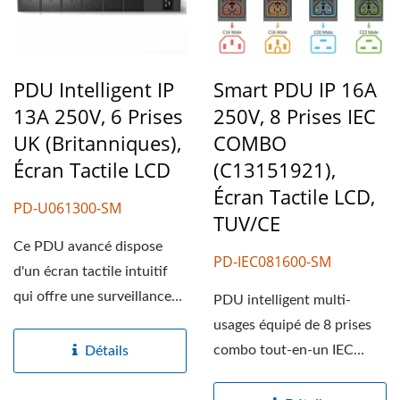
PDU Intelligent IP
Smart PDU IP 16A
13A 250V, 6 Prises
250V, 8 Prises IEC
UK (britanniques),
COMBO
Écran Tactile LCD
(C13151921),
Écran Tactile LCD,
PD-U061300-SM
TUV/CE
Ce PDU avancé dispose
PD-IEC081600-SM
d'un écran tactile intuitif
qui offre une surveillance
PDU intelligent multi-
de l'alimentation...
usages équipé de 8 prises
combo tout-en-un IEC
Détails
C13/C15/C19/C21 et
d'une...