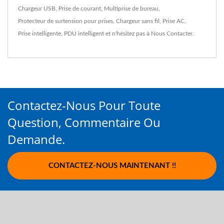
Chargeur USB
,
Prise de courant
,
Multiprise de bureau
,
Protecteur de surtension pour prises
,
Chargeur sans fil
,
Prise AC
,
Prise intelligente
,
PDU intelligent
et n'hésitez pas à
Nous Contacter
.
Contactez-Nous Pour Toute
Question, Commentaire Ou
Demande.
CONTACTEZ-NOUS MAINTENANT !!