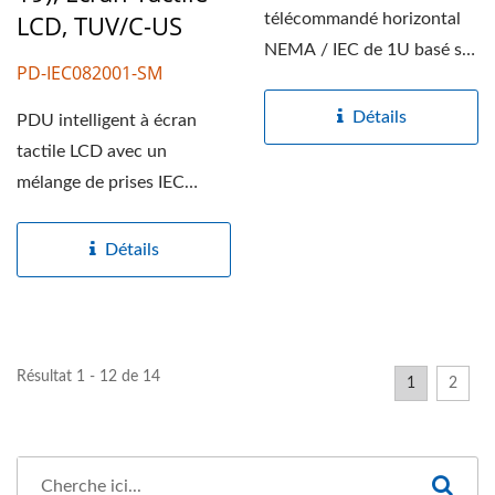
LCD, TUV/C-US
télécommandé horizontal
NEMA / IEC de 1U basé sur
PD-IEC082001-SM
IP avec une solution...
Détails
PDU intelligent à écran
tactile LCD avec un
mélange de prises IEC
C13/C19 offre une
solution...
Détails
Résultat 1 - 12 de 14
1
2