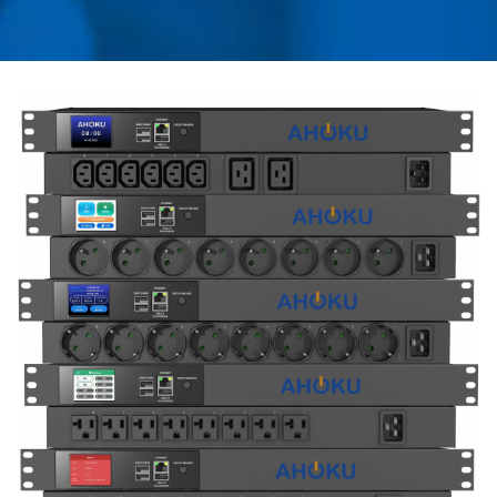
SURTENSION AC,
D'ADAPTATEURS DE
VOYAGE UNIVERSELS,
DE CONVERTISSEURS,
DE CHARGEURS USB,
DE PDU MONTÉS EN
RACK | AHOKU
ELECTRONIC COMPANY