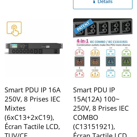
Détails
Smart PDU IP 16A
Smart PDU IP
250V, 8 Prises IEC
15A(12A) 100~
Mixtes
250V, 8 Prises IEC
(6xC13+2xC19),
COMBO
Écran Tactile LCD,
(C13151921),
TUV/CE
Écran Tactile LCD,