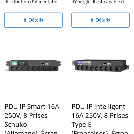
distribution d'alimentation
d'énergie. Il est capable de
en réseau...
surveiller, gérer...
Détails
Détails
PDU IP Smart 16A
PDU IP Intelligent
250V, 8 Prises
16A 250V, 8 Prises
Schuko
Type-E
(allemand), Écran
(Françaises), Écran