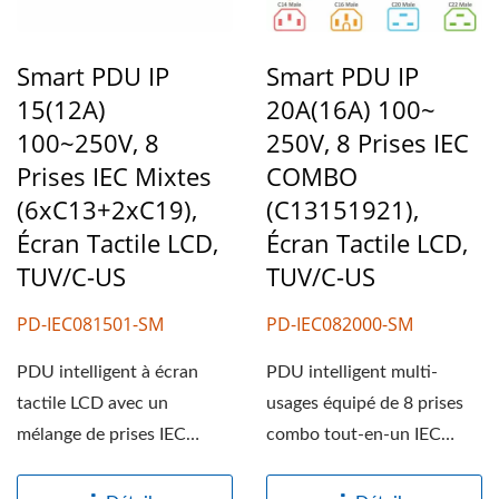
Smart PDU IP
Smart PDU IP
15(12A)
20A(16A) 100~
100~250V, 8
250V, 8 Prises IEC
Prises IEC Mixtes
COMBO
(6xC13+2xC19),
(C13151921),
Écran Tactile LCD,
Écran Tactile LCD,
TUV/C-US
TUV/C-US
PD-IEC081501-SM
PD-IEC082000-SM
PDU intelligent à écran
PDU intelligent multi-
tactile LCD avec un
usages équipé de 8 prises
mélange de prises IEC
combo tout-en-un IEC
C13/C19 offre une
C13/C15/C19/C21 et
solution...
d'une...