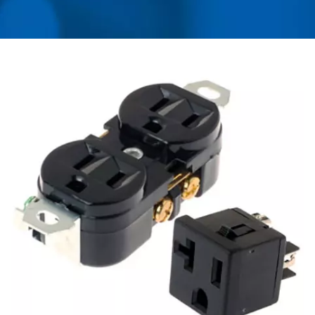
D'ADAPTATEURS DE
VOYAGE UNIVERSELS,
DE CONVERTISSEURS,
DE CHARGEURS USB,
DE PDU MONTÉS EN
RACK | AHOKU
ELECTRONIC COMPANY