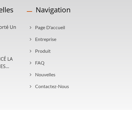
lles
Navigation
orté Un
Page D'accueil
Entreprise
Produit
CÉ LA
FAQ
S...
Nouvelles
Contactez-Nous
Consulted & Designed by
Ready-Market