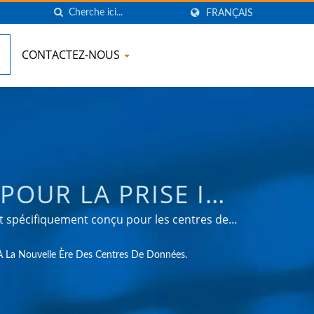
FRANÇAIS
CONTACTEZ-NOUS
OUR LA PRISE IEC
VELLE ÈRE DES
t spécifiquement conçu pour les centres de
umériques. | Plus de 35 ans d'expérience OEM
PRODUITS LIÉS À
À La Nouvelle Ère Des Centres De Données.
 de l'énergie dans divers domaines tels que
ommation.
RONIC COMPANY