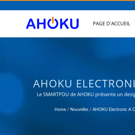
PAGE D'ACCUEIL
AHOKU ELECTRONI
EN FORME DE 
Le SMARTPDU de AHOKU présente un design b
données, servant d'unité de distribution d'
CENTRES DE DON
Home
/
Nouvelles
/
AHOKU Electronic A Ob
& ODM de confiance dans la fourniture de p
l'indust
L'ÉNERGIE DE