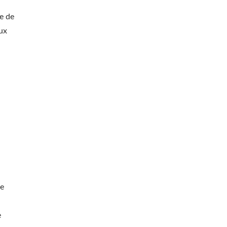
e de
ux
a
de
e