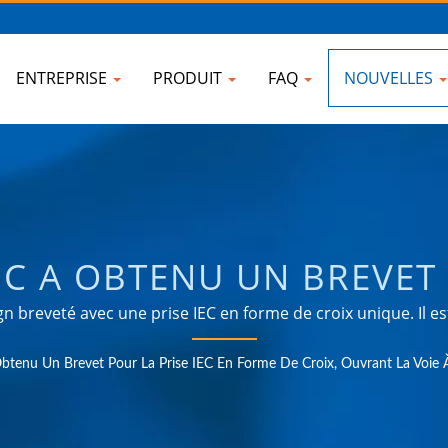
ENTREPRISE
PRODUIT
FAQ
NOUVELLES
C A OBTENU UN BREVET P
CROIX MENANT À LA NOU
reveté avec une prise IEC en forme de croix unique. Il es
alimentation à haute intensité pour les processeurs AI ou n
NÉES | FOURNISSEUR DE 
tenu Un Brevet Pour La Prise IEC En Forme De Croix, Ouvrant La Voie 
roduits répondant aux besoins des applications de gestion
rie, la communication, l'automobile et les marchés de cons
 TAÏWAN | AHOKU ELECT