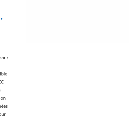
.
 pour
daptateur De Voyage
PDU Rack EU/US
30WPD
ible
EC
e
ion
nées
our