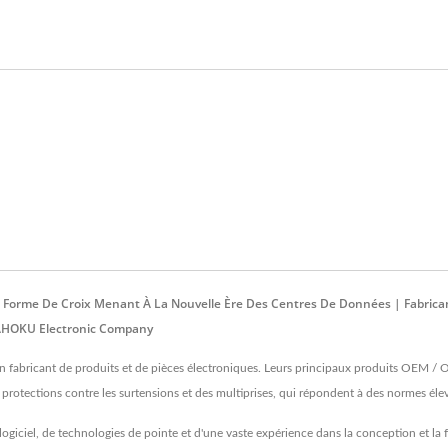
 Forme De Croix Menant À La Nouvelle Ère Des Centres De Données | Fabrican
 AHOKU Electronic Company
abricant de produits et de pièces électroniques. Leurs principaux produits OEM / O
s protections contre les surtensions et des multiprises, qui répondent à des normes
ciel, de technologies de pointe et d'une vaste expérience dans la conception et la fab