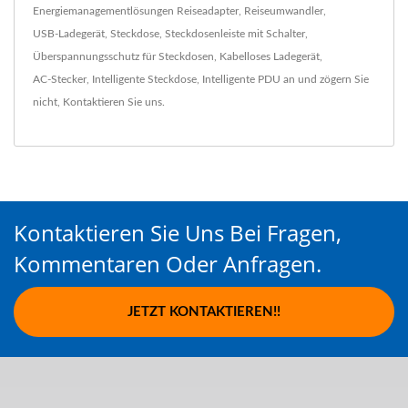
Energiemanagementlösungen
Reiseadapter
,
Reiseumwandler
,
USB-Ladegerät
,
Steckdose
,
Steckdosenleiste mit Schalter
,
Überspannungsschutz für Steckdosen
,
Kabelloses Ladegerät
,
AC-Stecker
,
Intelligente Steckdose
,
Intelligente PDU
an und zögern Sie
nicht,
Kontaktieren Sie uns
.
Kontaktieren Sie Uns Bei Fragen,
Kommentaren Oder Anfragen.
JETZT KONTAKTIEREN!!