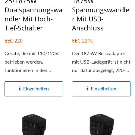
25/1875W
1875W
Dualspannungswa
Spannungswandle
Ndler Mit Hoch-
R Mit USB-
Tief-Schalter
Anschluss
EEC-220
EEC-221U
Geräte, die mit 110/120V
Der 1875W Reiseadapter
betrieben werden,
mit USB-Ladegerät ist nicht
funktionieren in den
nur dafür ausgelegt, 220-
meisten Teilen der Welt
240V in 100-120V...
nicht,...
Einzelheiten
Einzelheiten