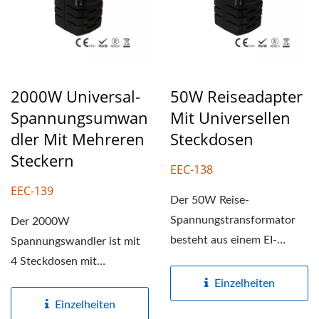
2000W Universal-
50W Reiseadapter
Spannungsumwan
Mit Universellen
Dler Mit Mehreren
Steckdosen
Steckern
EEC-138
EEC-139
Der 50W Reise-
Spannungstransformator
Der 2000W
besteht aus einem EI-
Spannungswandler ist mit
Transformator, der 220-
4 Steckdosen mit
240V in 100-120V...
universellem Anschluss
Einzelheiten
ausgestattet, er kann...
Einzelheiten