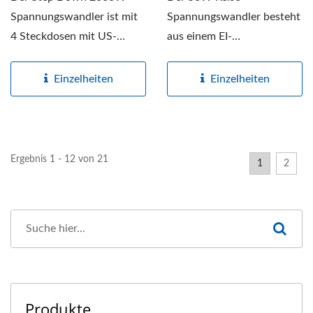
Spannungswandler ist mit
Spannungswandler besteht
4 Steckdosen mit US-
aus einem EI-
Stecker ausgestattet und
Transformator, um 220-
wandelt...
240V in 100-120V...
Einzelheiten
Einzelheiten
Ergebnis 1 - 12 von 21
1
2
Produkte