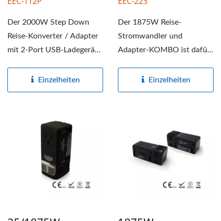
EEC-112P
EEC-223
Der 2000W Step Down
Der 1875W Reise-
Reise-Konverter / Adapter
Stromwandler und
mit 2-Port USB-Ladegerät
Adapter-KOMBO ist dafür
ist dafür ausgelegt,...
ausgelegt, ausländischen
Strom von 220-240V...
Einzelheiten
Einzelheiten