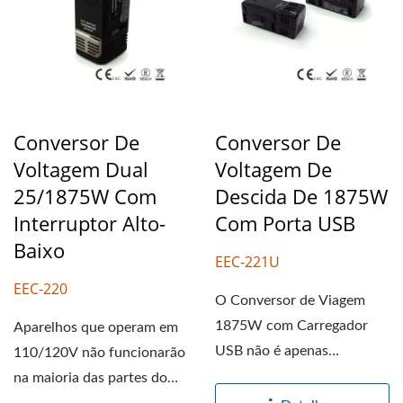
Conversor De
Conversor De
Voltagem Dual
Voltagem De
25/1875W Com
Descida De 1875W
Interruptor Alto-
Com Porta USB
Baixo
EEC-221U
EEC-220
O Conversor de Viagem
1875W com Carregador
Aparelhos que operam em
USB não é apenas
110/120V não funcionarão
projetado para converter
na maioria das partes do
220-240V...