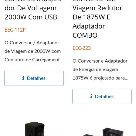
Dor De Voltagem
Viagem Redutor
2000W Com USB
De 1875W E
Adaptador
EEC-112P
COMBO
O Conversor / Adaptador
EEC-223
de Viagem de 2000W com
Conjunto de Carregamento
O Conversor e Adaptador
USB de 2 Portas é
de Energia de Viagem
projetado...
1875W é projetado para
Detalhes
converter eletricidade...
Detalhes