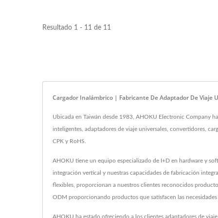
Resultado 1 - 11 de 11
Cargador Inalámbrico | Fabricante De Adaptador De Viaje 
Ubicada en Taiwán desde 1983, AHOKU Electronic Company ha si
inteligentes, adaptadores de viaje universales, convertidores, 
CPK y RoHS.
AHOKU tiene un equipo especializado de I+D en hardware y softwa
integración vertical y nuestras capacidades de fabricación integral
flexibles, proporcionan a nuestros clientes reconocidos product
ODM proporcionando productos que satisfacen las necesidades d
AHOKU ha estado ofreciendo a los clientes adaptadores de viaje