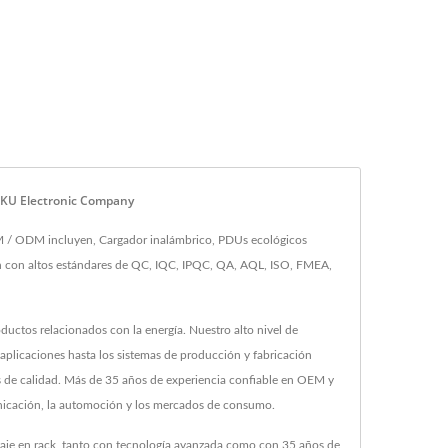
HOKU Electronic Company
M / ODM incluyen, Cargador inalámbrico, PDUs ecológicos
len con altos estándares de QC, IQC, IPQC, QA, AQL, ISO, FMEA,
uctos relacionados con la energía. Nuestro alto nivel de
 de aplicaciones hasta los sistemas de producción y fabricación
os de calidad. Más de 35 años de experiencia confiable en OEM y
nicación, la automoción y los mercados de consumo.
taje en rack, tanto con tecnología avanzada como con 35 años de