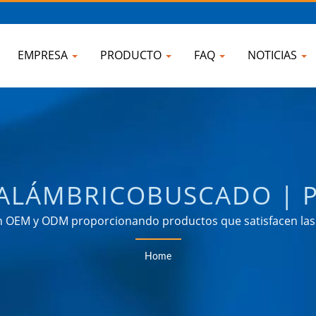
EMPRESA
PRODUCTO
FAQ
NOTICIAS
ALÁMBRICOBUSCADO | 
CIONADOS CON LA ENER
en OEM y ODM proporcionando productos que satisfacen las 
os campos como industrial, comunicación, automotriz y me
OKU ELECTRONIC COMP
Home