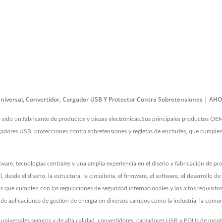
Universal, Convertidor, Cargador USB Y Protector Contra Sobretensiones | A
do un fabricante de productos y piezas electrónicas.Sus principales productos OE
cargadores USB, protecciones contra sobretensiones y regletas de enchufes, que cump
re, tecnologías centrales y una amplia experiencia en el diseño y fabricación de prod
, desde el diseño, la estructura, la circuitería, el firmware, el software, el desarrollo
os que cumplen con las regulaciones de seguridad internacionales y los altos requisit
e aplicaciones de gestión de energía en diversos campos como la industria, la comu
 universales seguros y de alta calidad, convertidores, cargadores USB y PDUs de mon