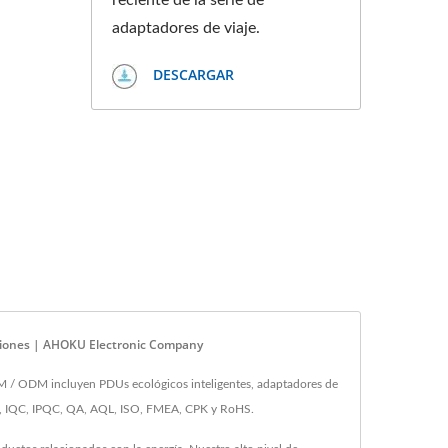
reciente de la serie de
adaptadores de viaje.
DESCARGAR
nsiones | AHOKU Electronic Company
M / ODM incluyen PDUs ecológicos inteligentes, adaptadores de
 QC, IQC, IPQC, QA, AQL, ISO, FMEA, CPK y RoHS.