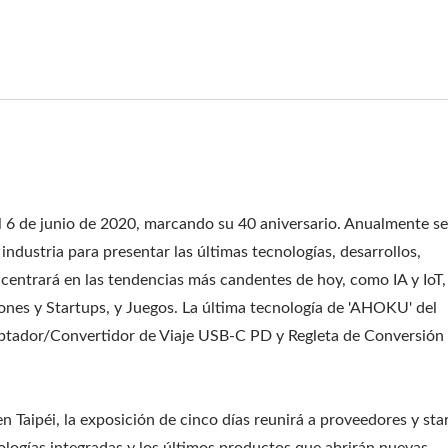
ptador De Viaje 30WPD
PDU De Rack EU/
 6 de junio de 2020, marcando su 40 aniversario. Anualmente s
ndustria para presentar las últimas tecnologías, desarrollos,
e centrará en las tendencias más candentes de hoy, como IA y IoT,
nes y Startups, y Juegos. La última tecnología de 'AHOKU' del
ptador/Convertidor de Viaje USB-C PD y Regleta de Conversión 
Taipéi, la exposición de cinco días reunirá a proveedores y sta