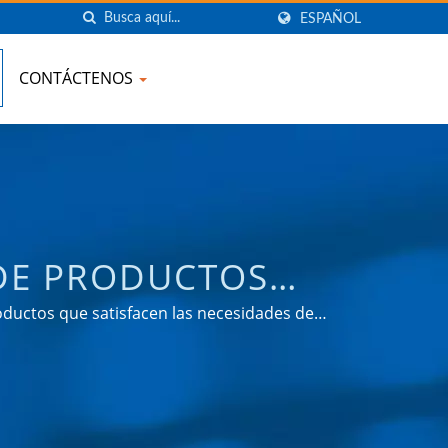
ESPAÑOL
CONTÁCTENOS
 DE PRODUCTOS
AIWÁN | AHOKU
ductos que satisfacen las necesidades de
tomotriz y mercados de consumo.