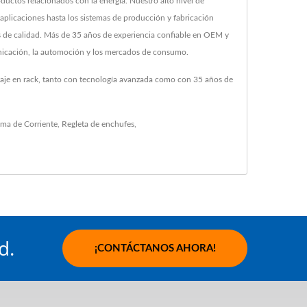
uctos relacionados con la energía. Nuestro alto nivel de
 de aplicaciones hasta los sistemas de producción y fabricación
os de calidad. Más de 35 años de experiencia confiable en OEM y
nicación, la automoción y los mercados de consumo.
taje en rack, tanto con tecnología avanzada como con 35 años de
ma de Corriente
,
Regleta de enchufes
,
d.
¡CONTÁCTANOS AHORA!