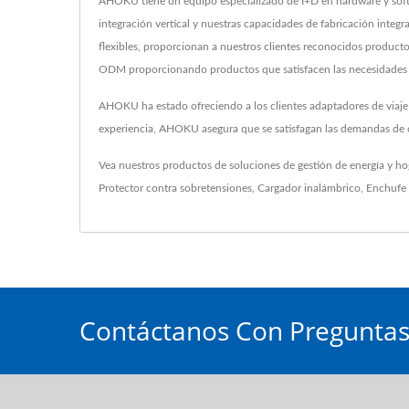
AHOKU tiene un equipo especializado de I+D en hardware y softwa
integración vertical y nuestras capacidades de fabricación integral
flexibles, proporcionan a nuestros clientes reconocidos product
ODM proporcionando productos que satisfacen las necesidades d
AHOKU ha estado ofreciendo a los clientes adaptadores de viaje
experiencia, AHOKU asegura que se satisfagan las demandas de c
Vea nuestros productos de soluciones de gestión de energía y ho
Protector contra sobretensiones
,
Cargador inalámbrico
,
Enchufe
Contáctanos Con Preguntas,