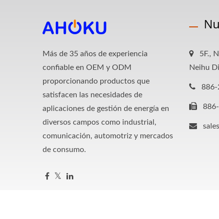
Nu
Más de 35 años de experiencia
5F., N
confiable en OEM y ODM
Neihu Di
proporcionando productos que
886-
satisfacen las necesidades de
886
aplicaciones de gestión de energía en
diversos campos como industrial,
sale
comunicación, automotriz y mercados
de consumo.
Copyright © 2026
AHOKU Electronic Company
All Rights