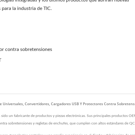
ologías integradas y los últimos productos que abrirán nuevas
para la industria de TIC.
or contra sobretensiones
T
je Universales, Convertidores, Cargadores USB Y Protectores Contra Sobrete
do un fabricante de productos y piezas electrónicas. Sus principales productos OE
 contra sobretensiones y regletas de enchufes, que cumplen con altos estándares de