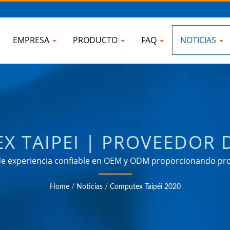
EMPRESA
PRODUCTO
FAQ
NOTICIAS
X TAIPEI | PROVEEDOR
 CON LA ENERGÍA DE T
e experiencia confiable en OEM y ODM proporcionando pro
rgía en diversos campos como industrial, comunicación, au
ELECTRONIC COMPANY
Home
/
Noticias
/
Computex Taipéi 2020