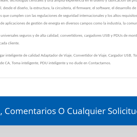
re, tecnologías centrales y una amplia experiencia en el diseño y fabricación de prod
, desde el diseño, la estructura, la circuitería, el firmware, el software, el desarrollo
os que cumplen con las regulaciones de seguridad internacionales y los altos requisit
e aplicaciones de gestión de energía en diversos campos como la industria, la comu
 universales seguros y de alta calidad, convertidores, cargadores USB y PDUs de mon
ada cliente.
gar inteligente de calidad
Adaptador de Viaje
,
Convertidor de Viaje
,
Cargador USB
,
To
 de CA
,
Toma inteligente
,
PDU inteligente
y no dude en
Contactarnos
.
 Comentarios O Cualquier Solicitu