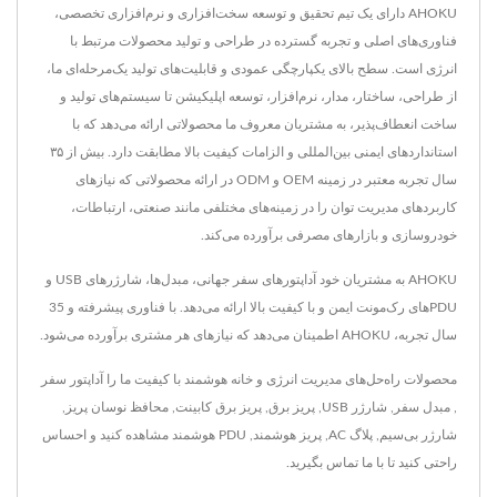
AHOKU دارای یک تیم تحقیق و توسعه سخت‌افزاری و نرم‌افزاری تخصصی،
فناوری‌های اصلی و تجربه گسترده در طراحی و تولید محصولات مرتبط با
انرژی است. سطح بالای یکپارچگی عمودی و قابلیت‌های تولید یک‌مرحله‌ای ما،
از طراحی، ساختار، مدار، نرم‌افزار، توسعه اپلیکیشن تا سیستم‌های تولید و
ساخت انعطاف‌پذیر، به مشتریان معروف ما محصولاتی ارائه می‌دهد که با
استانداردهای ایمنی بین‌المللی و الزامات کیفیت بالا مطابقت دارد. بیش از ۳۵
سال تجربه معتبر در زمینه OEM و ODM در ارائه محصولاتی که نیازهای
کاربردهای مدیریت توان را در زمینه‌های مختلفی مانند صنعتی، ارتباطات،
خودروسازی و بازارهای مصرفی برآورده می‌کند.
AHOKU به مشتریان خود آداپتورهای سفر جهانی، مبدل‌ها، شارژرهای USB و
PDUهای رک‌مونت ایمن و با کیفیت بالا ارائه می‌دهد. با فناوری پیشرفته و 35
سال تجربه، AHOKU اطمینان می‌دهد که نیازهای هر مشتری برآورده می‌شود.
محصولات راه‌حل‌های مدیریت انرژی و خانه هوشمند با کیفیت ما را
آداپتور سفر
,
مبدل سفر
,
شارژر USB
,
پریز برق
,
پریز برق کابینت
,
محافظ نوسان پریز
,
شارژر بی‌سیم
,
پلاگ AC
,
پریز هوشمند
,
PDU هوشمند
مشاهده کنید و احساس
راحتی کنید تا
با ما تماس بگیرید
.