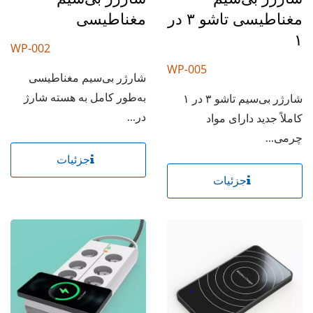
مغناطیسی تاشو ۳ در
مغناطیسی
۱
WP-002
WP-005
شارژر بی‌سیم مغناطیسی
به‌طور کامل به هسته شارژ
شارژر بی‌سیم تاشو ۳ در ۱
در...
کاملاً جدید دارای مواد
چرمی...
جزئیات
جزئیات