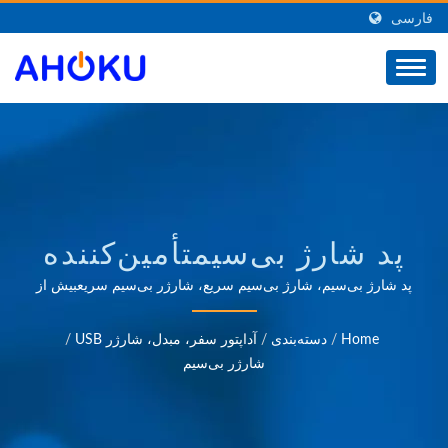
فارسی
پد شارژ بی‌سیمتأمین‌کننده
مستقر در تایوان از محافظ
پد شارژ بی‌سیم، شارژ بی‌سیم سریع، شارژر بی‌سیم سریعبیش از
35 سال تجربه معتبر در زمینه OEM و ODM در ارائه محصولاتی
نوسان AC، آداپتور
که نیازهای کاربردهای مدیریت توان را در زمینه‌های مختلفی مانند
Home
/
دسته‌بندی
/
آداپتور سفر، مبدل، شارژر USB
/
صنعتی، ارتباطات، خودروسازی و بازارهای مصرفی برآورده
مسافرتی جهانی، مبدل،
شارژر بی‌سیم
می‌کند.
شارژر USB، PDU نصب