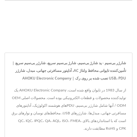
شارژر بی‌سیم - پد شارژ بی‌سیم، شارژ بی‌سیم سریع، شارژر بی‌سیم سریع |
تأمین‌کننده تایوانی محافظ ولتاژ AC، آداپتور مسافرتی جهانی، مبدل، شارژر
USB، PDU نصب شده بر روی رک | AHOKU Electronic Company
از سال 1983 در تایوان واقع شده است، AHOKU Electronic Company یک
تولیدکننده محصولات و قطعات الکترونیکی بوده است. محصولات اصلی OEM
/ ODM آنها شامل شارژر بی‌سیم، PDUهای هوشمند اکولوژیک، آداپتورهای
مسافرتی جهانی، مبدل‌ها، شارژرهای USB، محافظ‌های نوسان و نوارهای برق
است که با استانداردهای بالای QC، IQC، IPQC، QA، AQL، ISO، FMEA،
CPK و RoHS مطابقت دارند.