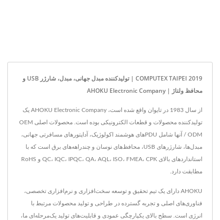
COMPUTEX TAIPEI 2019 | تولیدکننده مبدل جهانی، مبدل، شارژر USB و
محافظ ولتاژ | AHOKU Electronic Company
از سال 1983 در تایوان واقع شده است، AHOKU Electronic Company یک
تولیدکننده محصولات و قطعات الکترونیکی بوده است. محصولات اصلی OEM
/ ODM آنها شامل PDUهای هوشمند اکولوژیک، آداپتورهای مسافرتی جهانی،
مبدل‌ها، شارژرهای USB، محافظ‌های نوسان و چندراهه‌های برق است که با
استانداردهای بالای QC، IQC، IPQC، QA، AQL، ISO، FMEA، CPK و RoHS
مطابقت دارد.
AHOKU دارای یک تیم تحقیق و توسعه سخت‌افزاری و نرم‌افزاری تخصصی،
فناوری‌های اصلی و تجربه گسترده در طراحی و تولید محصولات مرتبط با
انرژی است. سطح بالای یکپارچگی عمودی و قابلیت‌های تولید یک‌مرحله‌ای ما،