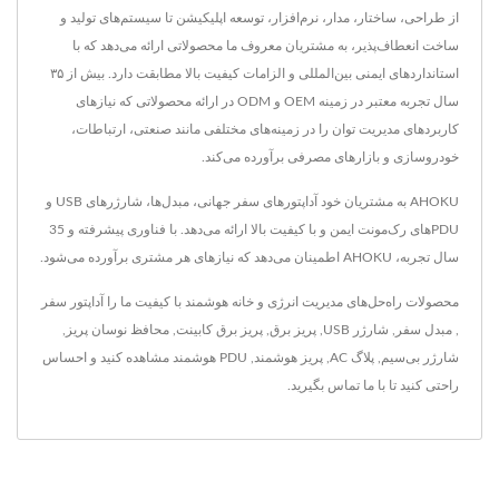
از طراحی، ساختار، مدار، نرم‌افزار، توسعه اپلیکیشن تا سیستم‌های تولید و
ساخت انعطاف‌پذیر، به مشتریان معروف ما محصولاتی ارائه می‌دهد که با
استانداردهای ایمنی بین‌المللی و الزامات کیفیت بالا مطابقت دارد. بیش از ۳۵
سال تجربه معتبر در زمینه OEM و ODM در ارائه محصولاتی که نیازهای
کاربردهای مدیریت توان را در زمینه‌های مختلفی مانند صنعتی، ارتباطات،
خودروسازی و بازارهای مصرفی برآورده می‌کند.
AHOKU به مشتریان خود آداپتورهای سفر جهانی، مبدل‌ها، شارژرهای USB و
PDUهای رک‌مونت ایمن و با کیفیت بالا ارائه می‌دهد. با فناوری پیشرفته و 35
سال تجربه، AHOKU اطمینان می‌دهد که نیازهای هر مشتری برآورده می‌شود.
محصولات راه‌حل‌های مدیریت انرژی و خانه هوشمند با کیفیت ما را
آداپتور سفر
,
مبدل سفر
,
شارژر USB
,
پریز برق
,
پریز برق کابینت
,
محافظ نوسان پریز
,
شارژر بی‌سیم
,
پلاگ AC
,
پریز هوشمند
,
PDU هوشمند
مشاهده کنید و احساس
راحتی کنید تا
با ما تماس بگیرید
.