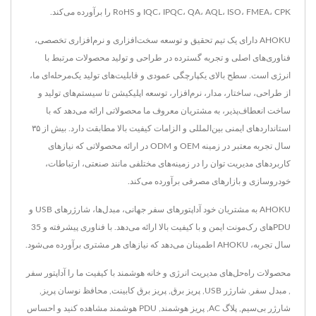
IQC، IPQC، QA، AQL، ISO، FMEA، CPK و RoHS را برآورده می‌کند.
AHOKU دارای یک تیم تحقیق و توسعه سخت‌افزاری و نرم‌افزاری تخصصی،
فناوری‌های اصلی و تجربه گسترده در طراحی و تولید محصولات مرتبط با
انرژی است. سطح بالای یکپارچگی عمودی و قابلیت‌های تولید یک‌مرحله‌ای ما،
از طراحی، ساختار، مدار، نرم‌افزار، توسعه اپلیکیشن تا سیستم‌های تولید و
ساخت انعطاف‌پذیر، به مشتریان معروف ما محصولاتی ارائه می‌دهد که با
استانداردهای ایمنی بین‌المللی و الزامات کیفیت بالا مطابقت دارد. بیش از ۳۵
سال تجربه معتبر در زمینه OEM و ODM در ارائه محصولاتی که نیازهای
کاربردهای مدیریت توان را در زمینه‌های مختلفی مانند صنعتی، ارتباطات،
خودروسازی و بازارهای مصرفی برآورده می‌کند.
AHOKU به مشتریان خود آداپتورهای سفر جهانی، مبدل‌ها، شارژرهای USB و
PDUهای رک‌مونت ایمن و با کیفیت بالا ارائه می‌دهد. با فناوری پیشرفته و 35
سال تجربه، AHOKU اطمینان می‌دهد که نیازهای هر مشتری برآورده می‌شود.
محصولات راه‌حل‌های مدیریت انرژی و خانه هوشمند با کیفیت ما را
آداپتور سفر
,
مبدل سفر
,
شارژر USB
,
پریز برق
,
پریز برق کابینت
,
محافظ نوسان پریز
,
شارژر بی‌سیم
,
پلاگ AC
,
پریز هوشمند
,
PDU هوشمند
مشاهده کنید و احساس