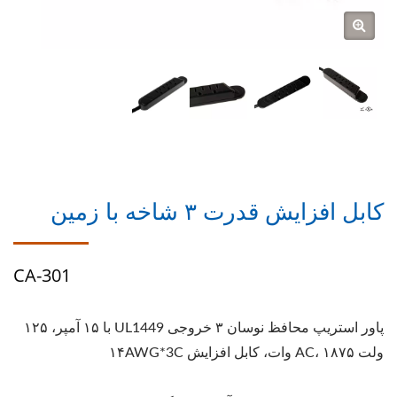
کابل افزایش قدرت ۳ شاخه با زمین
CA-301
پاور استریپ محافظ نوسان ۳ خروجی UL1449 با ۱۵ آمپر، ۱۲۵
ولت AC، ۱۸۷۵ وات، کابل افزایش ۱۴AWG*3C