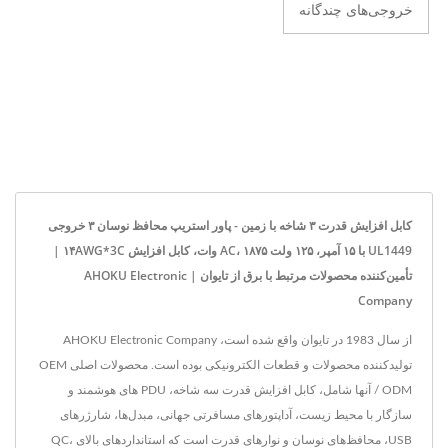
خروجی‌های چندگانه
کابل افزایش قدرت ۳ شاخه با زمین - پاور استریپ محافظ نوسان ۳ خروجی
UL1449 با ۱۵ آمپر، ۱۲۵ ولت AC، ۱۸۷۵ وات، کابل افزایش ۱۴AWG*3C |
تأمین‌کننده محصولات مرتبط با برق از تایوان | AHOKU Electronic
Company
از سال 1983 در تایوان واقع شده است، AHOKU Electronic Company
تولیدکننده محصولات و قطعات الکترونیکی بوده است. محصولات اصلی OEM
/ ODM آنها شامل، کابل افزایش قدرت سه شاخه، PDU های هوشمند و
سازگار با محیط زیست، آداپتورهای مسافرتی جهانی، مبدل‌ها، شارژرهای
USB، محافظ‌های نوسان و نوارهای قدرت است که استانداردهای بالای QC،