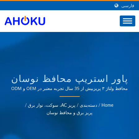
فارسی
پاور استریپ محافظ نوسان
۳ خروجی UL1449 با ۱۵
محافظ ولتاژ ۳ پریزبیش از 35 سال تجربه معتبر در OEM و ODM
در ارائه محصولاتی که نیازهای کاربردهای مدیریت انرژی را در
آمپر، ۱۲۵ ولت AC، ۱۸۷۵
زمینه‌های مختلفی مانند صنعتی، ارتباطات، خودروسازی و بازارهای
Home
/
دسته‌بندی
/
پریز AC، سوکت، نوار برق
/
مصرفی برآورده می‌کند.
وات، کابل افزایش
پریز برق و محافظ نوسان
۱۴AWG*3Cتولیدکننده