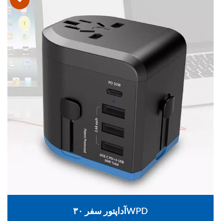
آداپتور سفر ۳۰WPD