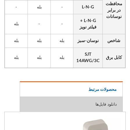
محافظت
L-N-G
-
بله
-
در برابر
نوسانات
L-N-G +
-
-
بله
فیلتر نویز
شاخص
نوسان-سبز
بله
بله
بله
SJT
کابل برق
بله
بله
بله
14AWG/3C
محصولات مرتبط
دانلود فایل‌ها