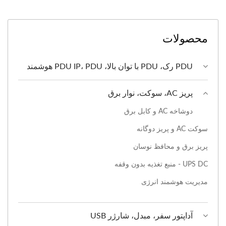
محصولات
PDU رک، PDU با توان بالا، PDU IP، PDU هوشمند
پریز AC، سوکت، نوار برق
دوشاخه AC و کابل برق
سوکت AC و پریز دوگانه
پریز برق و محافظ نوسان
UPS DC - منبع تغذیه بدون وقفه
مدیریت هوشمند انرژی
آداپتور سفر، مبدل، شارژر USB