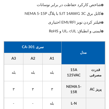
شاخص کارکرد حفاظت در برابر نوسانات
کابل برق SJT 14AWG 3C با پلاگ NEMA 5-15P
فیلتر کردن نویز EMI/RFI اختیاری
ایمنی و انطباق: UL، cUL و RoHS
سری CA-301
مدل
A3
A2
A1
قدرت
15A
بله
بله
بله
مصرفی
125VAC
NEMA 5-
پریز AC
۳
۳
۳
15R
L-N
بله
-
-