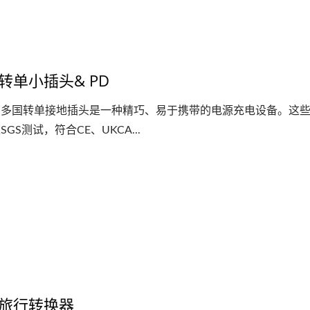
转单小插头& PD
用多国转单接地插头是一种精巧、易于携带的电源充电设备。这
SGS测试，符合CE、UKCA...
30WPD 旅行转换器
美式/欧式PDU机柜电
器
旅行转换器