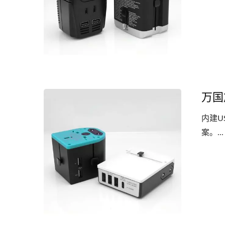
万国
内建U
案。...