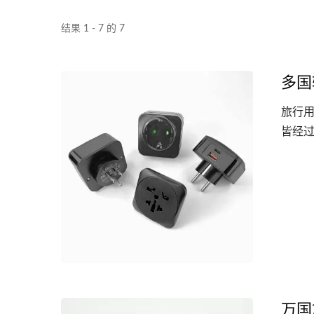
结果 1 - 7 的 7
多国
旅行
皆经过
美式/欧式PDU机柜电源分配
器
万国