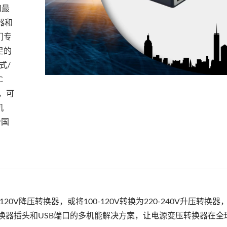
和最
器和
们专
足的
式/
C
案，可
机
个国
120V降压转换器，或将100-120V转换为220-240V升压转换
转换器插头和USB端口的多机能解决方案，让电源变压转换器在全