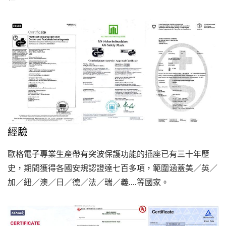
經驗
歐格電子專業生產帶有突波保護功能的插座已有三十年歷
史，期間獲得各國安規認證達七百多項，範圍涵蓋美／英／
加／紐／澳／日／德／法／瑞／義....等國家。