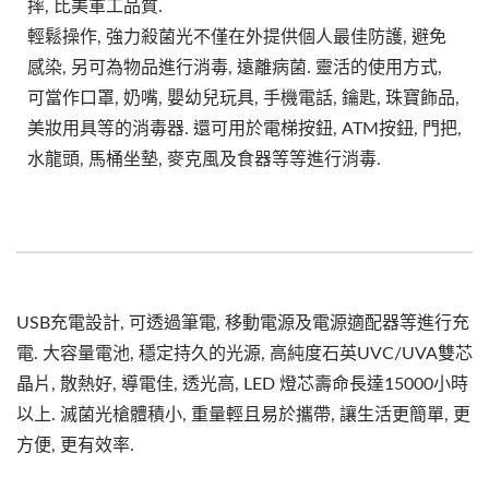
摔, 比美軍工品質.
輕鬆操作, 強力殺菌光不僅在外提供個人最佳防護, 避免
感染, 另可為物品進行消毒, 遠離病菌. 靈活的使用方式,
可當作口罩, 奶嘴, 嬰幼兒玩具, 手機電話, 鑰匙, 珠寶飾品,
美妝用具等的消毒器. 還可用於電梯按鈕, ATM按鈕, 門把,
水龍頭, 馬桶坐墊, 麥克風及食器等等進行消毒.
USB充電設計, 可透過筆電, 移動電源及電源適配器等進行充
電. 大容量電池, 穩定持久的光源, 高純度石英UVC/UVA雙芯
晶片, 散熱好, 導電佳, 透光高, LED 燈芯壽命長達15000小時
以上. 滅菌光槍體積小, 重量輕且易於攜帶, 讓生活更簡單, 更
方便, 更有效率.