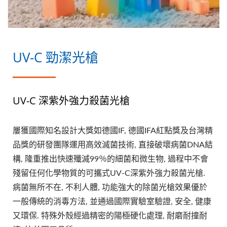
UV-C 勁潔光槍
UV-C 深紫外強力殺菌光槍
屢獲國際知名設計大獎如德國IF, 德國IFA紅點獎及台灣精
品獎的研發團隊運用高效滅菌技術, 直接破壞病菌DNA結
構, 隆重推出快速殲滅99％的細菌和微生物, 過程中不會
殘留任何化學物質的可攜式UV-C深紫外強力殺菌光槍.
病菌無所不在, 不利人體, 功能強大的除菌光槍效果優於
一般傳統的消毒方法, 並通過國際實驗室驗證, 安全, 健康
又環保. 特殊外殼經過精密的陽極硬化處理, 耐磨耐撞耐