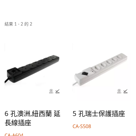
結果 1 - 2 的 2
6 孔澳洲,紐西蘭 延
5 孔瑞士保護插座
長線插座
CA-S508
CA-A604