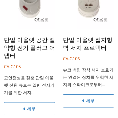
단일 아울렛 공간 절
단일 아울렛 접지형
약형 전기 플러그 어
벽 서지 프로텍터
댑터
CA-G106
CA-G105
슈코 벽면 장착 서지 보호기
는 연결된 장치를 위험한 서
고안전성을 갖춘 단일 아울
지와 스파이크로부터...
렛 전원 큐브는 일반 전자기
기를 위한 서지...
세부
세부