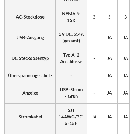
NEMA 5-
AC-Steckdose
3
3
3
15R
5V DC, 2.4A
USB-Ausgang
-
JA
JA
(gesamt)
Typ A, 2
DC Steckdosentyp
-
JA
JA
Anschlüsse
Überspannungsschutz
-
-
JA
JA
USB-Strom
Anzeige
-
JA
JA
- Grün
SJT
Stromkabel
14AWG/3C,
JA
JA
JA
5-15P