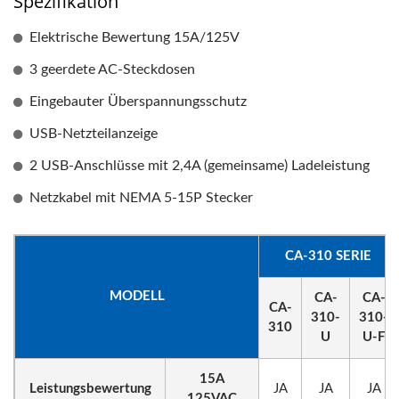
Spezifikation
Elektrische Bewertung 15A/125V
3 geerdete AC-Steckdosen
Eingebauter Überspannungsschutz
USB-Netzteilanzeige
2 USB-Anschlüsse mit 2,4A (gemeinsame) Ladeleistung
Netzkabel mit NEMA 5-15P Stecker
CA-310 SERIE
MODELL
CA-
CA-
CA-
310-
310-
310
U
U-F
15A
Leistungsbewertung
JA
JA
JA
125VAC