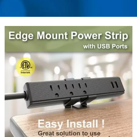
STROMLEISTEHERSTELLER
VON UNIVERSELLEN
REISEADAPTERN,
KONVERTERN, USB-
LADEGERÄTEN UND
ÜBERSPANNUNGSSCHUTZ
| AHOKU ELECTRONIC
COMPANY