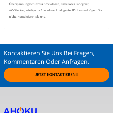
Überspannungsschutz für Steckdosen
,
Kabelloses Ladegerät
,
AC-Stecker
,
Intelligente Steckdose
,
Intelligente PDU
an und zögern Sie
nicht,
Kontaktieren Sie uns
.
Kontaktieren Sie Uns Bei Fragen,
Kommentaren Oder Anfragen.
JETZT KONTAKTIEREN!!