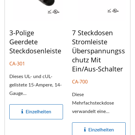
3-Polige
7 Steckdosen
Geerdete
Stromleiste
Steckdosenleiste
Überspannungss
Chutz Mit
CA-301
Ein/Aus-Schalter
Dieses UL- und cUL-
CA-700
gelistete 15-Ampere, 14-
Gauge
Diese
Innenverlängerungskabel
Mehrfachsteckdose
kann bis zu drei...
verwandelt eine
Einzelheiten
Steckdose in sechs und
bietet Koax- und RJ-
Einzelheiten