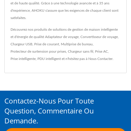
et de haute qualité. Grâce à une technologie avancée et à 35 ans
d'expérience, AHOKU s'assure que les exigences de chaque client sont
satisfaites.
Découvrez nos produits de solutions de gestion de maison intelligente
et d'énergie de qualité
Adaptateur de voyage
,
Convertisseur de voyage
,
Chargeur USB
,
Prise de courant
,
Multiprise de bureau
,
Protecteur de surtension pour prises
,
Chargeur sans fil
,
Prise AC
,
Prise intelligente
,
PDU intelligent
et n'hésitez pas à
Nous Contacter
.
Contactez-Nous Pour Toute
Question, Commentaire Ou
Demande.