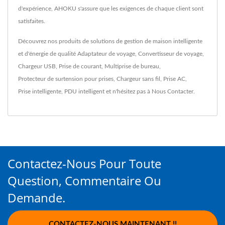
d'expérience, AHOKU s'assure que les exigences de chaque client sont
satisfaites.
Découvrez nos produits de solutions de gestion de maison intelligente
et d'énergie de qualité
Adaptateur de voyage
,
Convertisseur de voyage
,
Chargeur USB
,
Prise de courant
,
Multiprise de bureau
,
Protecteur de surtension pour prises
,
Chargeur sans fil
,
Prise AC
,
Prise intelligente
,
PDU intelligent
et n'hésitez pas à
Nous Contacter
.
Contactez-Nous Pour Toute
Question, Commentaire Ou
Demande.
CONTACTEZ-NOUS MAINTENANT !!