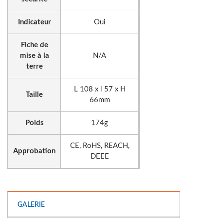
Indicateur
Oui
Fiche de
mise à la
N/A
terre
L 108 x l 57 x H
Taille
66mm
Poids
174g
CE, RoHS, REACH,
Approbation
DEEE
GALERIE