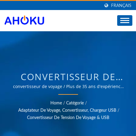
FRANÇAIS
CONVERTISSEUR DE
VOYAGE / FABRICANT
convertisseur de voyage / Plus de 35 ans d'expérience
fiable en OEM et ODM dans la fourniture de produits
D'ADAPTATEUR DE
répondant aux besoins des applications de gestion de
Home
/
Catégorie
/
l'énergie dans divers domaines tels que l'industrie, la
VOYAGE UNIVERSEL, DE
Adaptateur De Voyage, Convertisseur, Chargeur USB
/
communication, l'automobile et les marchés grand
Convertisseur De Tension De Voyage & USB
CONVERTISSEUR, DE
public.