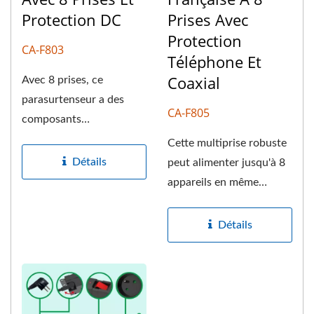
Protection DC
Prises Avec
Protection
CA-F803
Téléphone Et
Coaxial
Avec 8 prises, ce
parasurtenseur a des
CA-F805
composants
électroniques intégrés
Cette multiprise robuste
qui aident à protéger...
Détails
peut alimenter jusqu'à 8
appareils en même
temps. Un design
discret...
Détails