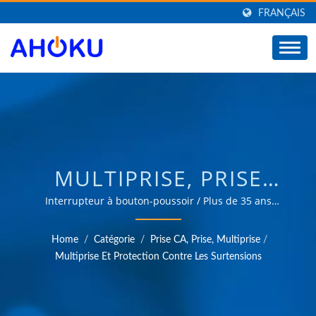
FRANÇAIS
MULTIPRISE, PRISE
D'EXTENSION, BARRE
Interrupteur à bouton-poussoir / Plus de 35 ans
d'expérience fiable en OEM et ODM dans la fourniture
D'ALIMENTATION /
de produits répondant aux besoins des applications de
Home
/
Catégorie
/
Prise CA, Prise, Multiprise
/
gestion de l'énergie dans divers domaines tels que
FABRICANT
Multiprise Et Protection Contre Les Surtensions
l'industrie, la communication, l'automobile et les
D'ADAPTATEUR DE
marchés grand public.