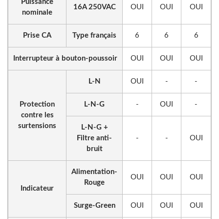
Puissance
16A 250VAC
OUI
OUI
OUI
nominale
Prise CA
Type français
6
6
6
Interrupteur à bouton-poussoir
OUI
OUI
OUI
L-N
OUI
-
-
Protection
L-N-G
-
OUI
-
contre les
surtensions
L-N-G +
Filtre anti-
-
-
OUI
bruit
Alimentation-
OUI
OUI
OUI
Rouge
Indicateur
Surge-Green
OUI
OUI
OUI