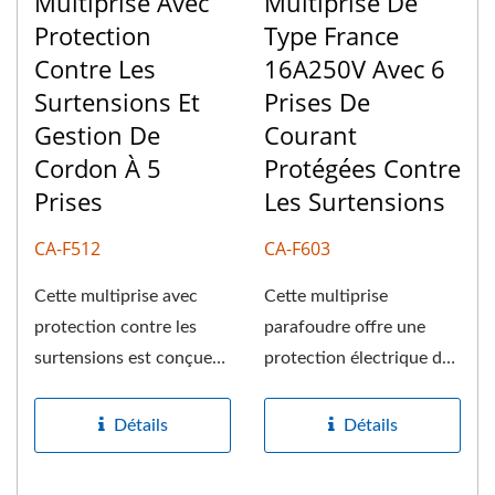
Multiprise Avec
Multiprise De
Protection
Type France
Contre Les
16A250V Avec 6
Surtensions Et
Prises De
Gestion De
Courant
Cordon À 5
Protégées Contre
Prises
Les Surtensions
CA-F512
CA-F603
Cette multiprise avec
Cette multiprise
protection contre les
parafoudre offre une
surtensions est conçue
protection électrique de
pour offrir une
qualité supérieure pour
protection...
jusqu'à...
Détails
Détails