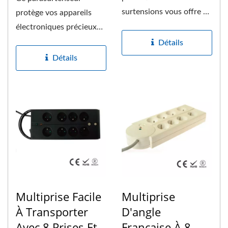
surtensions vous offre un
protège vos appareils
moyen efficace de
électroniques précieux
protéger...
contre les
Détails
surintensités,...
Détails
Multiprise Facile
Multiprise
À Transporter
D'angle
Avec 8 Prises Et
Française À 8