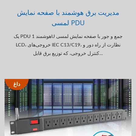
مدیریت برق هوشمند با صفحه نمایش
لمسی PDU
یک PDU هوشمند 1U جمع و جور با صفحه نمایش لمسی
LCD، خروجی‌های IEC C13/C19، نظارت از راه دور و
کنترل خروجی، که توزیع برق قابل...
داغ