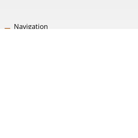
Navigation
Startseite
Unternehmen
Produkt
FAQ
Nachrichten
Kontaktieren Sie Uns
Copyright © 2026
AHOKU Electronic Company
All Rights Reserved.