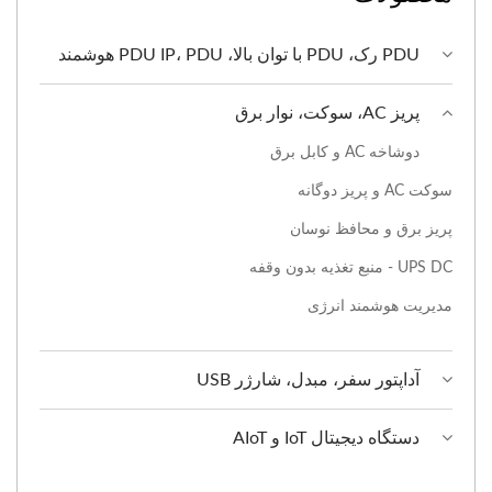
PDU رک، PDU با توان بالا، PDU IP، PDU هوشمند
پریز AC، سوکت، نوار برق
دوشاخه AC و کابل برق
سوکت AC و پریز دوگانه
پریز برق و محافظ نوسان
UPS DC - منبع تغذیه بدون وقفه
مدیریت هوشمند انرژی
آداپتور سفر، مبدل، شارژر USB
دستگاه دیجیتال IoT و AIoT