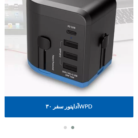
آداپتور سفر ۳۰WPD