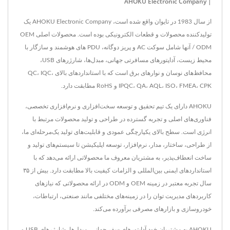
| AHOKU Electronic Company
از سال 1983 در تایوان واقع شده است، AHOKU Electronic Company یک
تولیدکننده محصولات و قطعات الکترونیکی بوده است. محصولات اصلی OEM
/ ODM آنها شامل سوکت AC و پریز دوگانه، PDU های هوشمند و سازگار با
محیط زیست، آداپتورهای مسافرتی جهانی، مبدل‌ها، شارژرهای USB،
محافظ‌های نوسان و نوارهای برق است که با استانداردهای بالای QC، IQC،
IPQC، QA، AQL، ISO، FMEA، CPK و RoHS مطابقت دارد.
AHOKU دارای یک تیم تحقیق و توسعه سخت‌افزاری و نرم‌افزاری تخصصی،
فناوری‌های اصلی و تجربه گسترده در طراحی و تولید محصولات مرتبط با
انرژی است. سطح بالای یکپارچگی عمودی و قابلیت‌های تولید یک‌مرحله‌ای ما،
از طراحی، ساختار، مدار، نرم‌افزار، توسعه اپلیکیشن تا سیستم‌های تولید و
ساخت انعطاف‌پذیر، به مشتریان معروف ما محصولاتی ارائه می‌دهد که با
استانداردهای ایمنی بین‌المللی و الزامات کیفیت بالا مطابقت دارد. بیش از ۳۵
سال تجربه معتبر در زمینه OEM و ODM در ارائه محصولاتی که نیازهای
کاربردهای مدیریت توان را در زمینه‌های مختلفی مانند صنعتی، ارتباطات،
خودروسازی و بازارهای مصرفی برآورده می‌کند.
AHOKU به مشتریان خود آداپتورهای سفر جهانی، مبدل‌ها، شارژرهای USB و