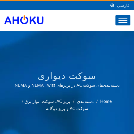
فارسی
سوکت دیواری
ACتأمین‌کننده مستقر در
دسته‌بندی‌های سوکت AC در پریزهای NEMA Twist و NEMA
Duplex برای 15A~30Aبیش از 35 سال تجربه معتبر در زمینه
تایوان از محافظ نوسان
OEM و ODM در ارائه محصولاتی که نیازهای کاربردهای مدیریت
Home
/
دسته‌بندی
/
پریز AC، سوکت، نوار برق
/
توان را در زمینه‌های مختلفی مانند صنعتی، ارتباطات، خودروسازی
AC، آداپتور مسافرتی
سوکت AC و پریز دوگانه
و بازارهای مصرفی برآورده می‌کند.
جهانی، مبدل، شارژر USB،