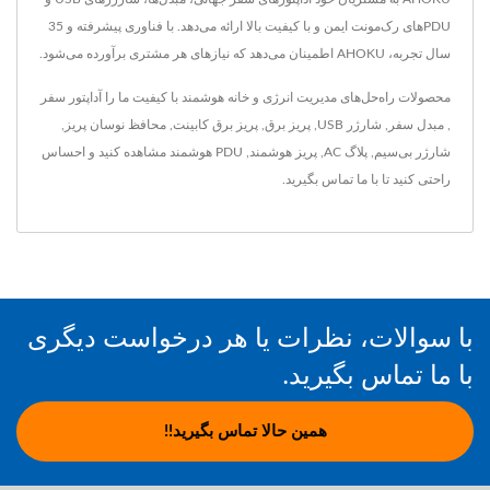
PDUهای رک‌مونت ایمن و با کیفیت بالا ارائه می‌دهد. با فناوری پیشرفته و 35
سال تجربه، AHOKU اطمینان می‌دهد که نیازهای هر مشتری برآورده می‌شود.
محصولات راه‌حل‌های مدیریت انرژی و خانه هوشمند با کیفیت ما را
آداپتور سفر
,
مبدل سفر
,
شارژر USB
,
پریز برق
,
پریز برق کابینت
,
محافظ نوسان پریز
,
شارژر بی‌سیم
,
پلاگ AC
,
پریز هوشمند
,
PDU هوشمند
مشاهده کنید و احساس
راحتی کنید تا
با ما تماس بگیرید
.
با سوالات، نظرات یا هر درخواست دیگری
با ما تماس بگیرید.
همین حالا تماس بگیرید!!