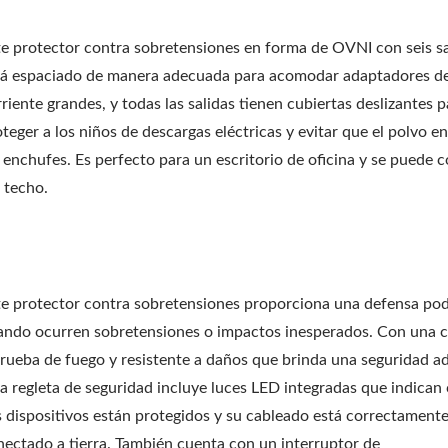
te protector contra sobretensiones en forma de OVNI con seis sa
tá espaciado de manera adecuada para acomodar adaptadores d
riente grandes, y todas las salidas tienen cubiertas deslizantes p
teger a los niños de descargas eléctricas y evitar que el polvo e
 enchufes. Es perfecto para un escritorio de oficina y se puede c
 techo.
te protector contra sobretensiones proporciona una defensa po
ando ocurren sobretensiones o impactos inesperados. Con una 
prueba de fuego y resistente a daños que brinda una seguridad ad
ta regleta de seguridad incluye luces LED integradas que indica
s dispositivos están protegidos y su cableado está correctament
nectado a tierra. También cuenta con un interruptor de