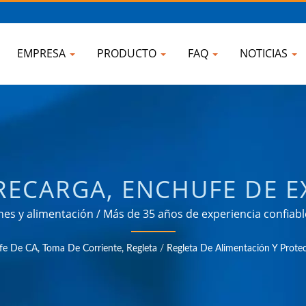
EMPRESA
PRODUCTO
FAQ
NOTICIAS
RECARGA, ENCHUFE DE E
/ FABRICANTE DE ADAPTA
ones y alimentación / Más de 35 años de experiencia confi
ones de gestión de energía en diversos campos como industr
NVERTIDOR, CARGADOR U
e De CA, Toma De Corriente, Regleta
/
Regleta De Alimentación Y Prote
consumo.
NSIONES | AHOKU ELE