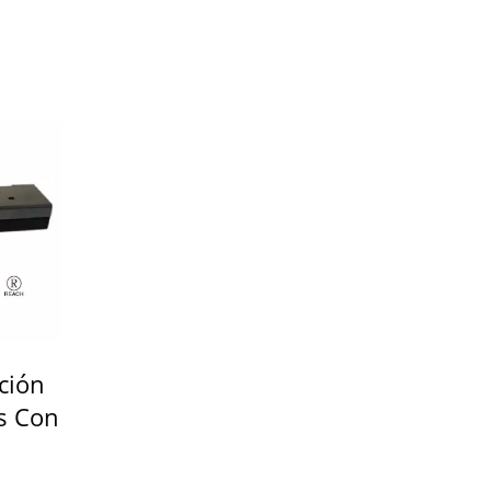
ción
as Con