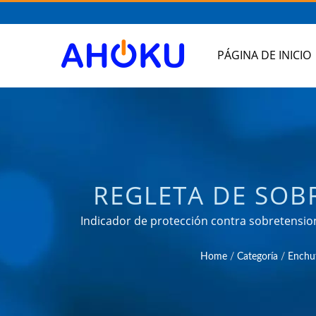
PÁGINA DE INICIO
REGLETA DE SOB
DE REGLETA 
Indicador de protección contra sobretensi
que satisfacen las necesidades de aplicaci
UNIVERSAL, CO
Home
/
Categoría
/
Enchuf
CONTRA SOBRETE