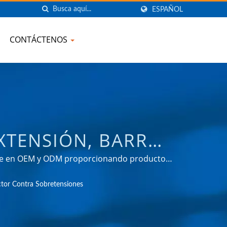
ESPAÑOL
CONTÁCTENOS
XTENSIÓN, BARRA
DOR DE VIAJE
able en OEM y ODM proporcionando productos
ial, comunicación, automotriz y mercados de
SB Y PROTECTOR
ctor Contra Sobretensiones
CTRONIC COMPANY