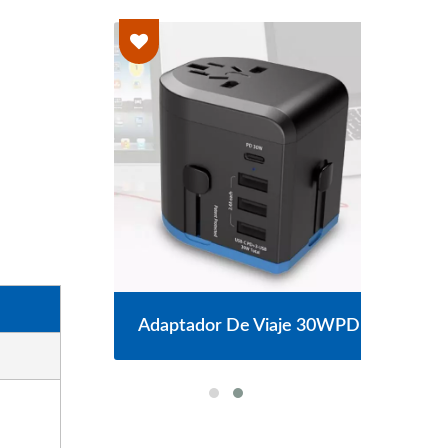
S
Adaptador De Viaje 30WPD