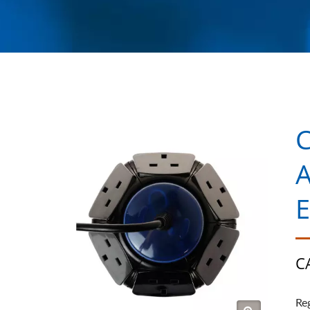
C
A
E
C
Re