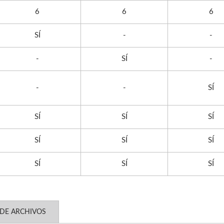
6
6
6
SÍ
-
-
-
SÍ
-
-
-
SÍ
SÍ
SÍ
SÍ
SÍ
SÍ
SÍ
SÍ
SÍ
SÍ
DE ARCHIVOS