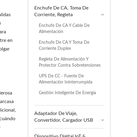
Enchufe De CA, Toma De
lidas
Corriente, Regleta
e
Enchufe De CA Y Cable De
ara
Alimentación
ntre en
Enchufe De CA Y Toma De
Corriente Duplex
olgar
Regleta De Alimentación Y
Protector Contra Sobretensiones
UPS De CC - Fuente De
Alimentación Ininterrumpida
derosa
Gestión Inteligente De Energía
carcasa
icional,
Adaptador De Viaje,
n cuándo
Convertidor, Cargador USB
e
Dispositivo Digital IoT &