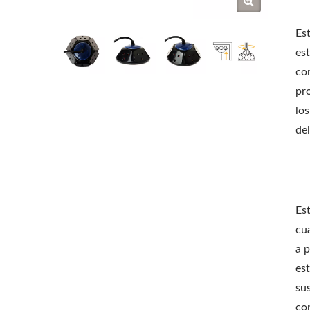
Es
es
cor
pro
los
del
Es
cu
a 
es
su
co