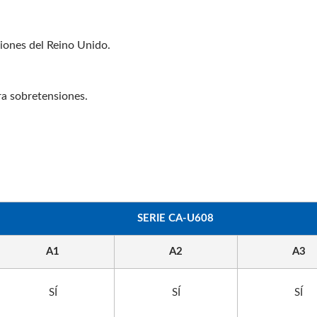
iones del Reino Unido.
a sobretensiones.
SERIE CA-U608
tador De Viaje 30WPD
PDU De Rack EU/U
A1
A2
A3
SÍ
SÍ
SÍ