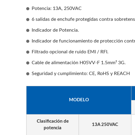
Potencia: 13A, 250VAC
6 salidas de enchufe protegidas contra sobretens
Indicador de Potencia.
Indicador de funcionamiento de protección contr
Filtrado opcional de ruido EMI / RFI.
Cable de alimentación H05VV-F 1.5mm² 3G.
Seguridad y cumplimiento: CE, RoHS y REACH
PDU De Rack EU/US
Adap
MODELO
Clasificación de
13A 250VAC
potencia