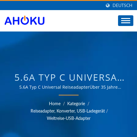
DEUTSCH
5.6A TYP C UNIVERSAL
REISEADAPTERHERSTELLE
5.6A Typ C Universal ReiseadapterÜber 35 Jahre
vertrauensvolle OEM- und ODM-Erfahrung in der
VON UNIVERSELLEN
Bereitstellung von Produkten, die den Anforderungen
Home
/
Kategorie
/
von Energiemanagementanwendungen in
REISEADAPTERN,
Reiseadapter, Konverter, USB-Ladegerät
/
verschiedenen Bereichen wie Industrie,
Weltreise-USB-Adapter
KONVERTERN, USB-
Kommunikation, Automobil und Verbrauchermärkten
gerecht werden.