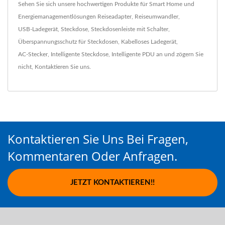
Sehen Sie sich unsere hochwertigen Produkte für Smart Home und
Energiemanagementlösungen
Reiseadapter
,
Reiseumwandler
,
USB-Ladegerät
,
Steckdose
,
Steckdosenleiste mit Schalter
,
Überspannungsschutz für Steckdosen
,
Kabelloses Ladegerät
,
AC-Stecker
,
Intelligente Steckdose
,
Intelligente PDU
an und zögern Sie
nicht,
Kontaktieren Sie uns
.
Kontaktieren Sie Uns Bei Fragen,
Kommentaren Oder Anfragen.
JETZT KONTAKTIEREN!!