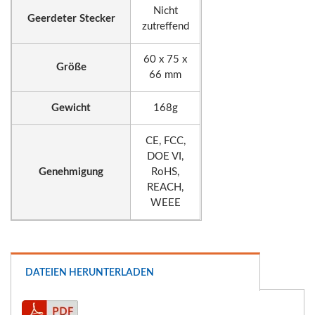
Nicht
Geerdeter Stecker
zutreffend
60 x 75 x
Größe
66 mm
Gewicht
168g
CE, FCC,
DOE VI,
Genehmigung
RoHS,
REACH,
WEEE
DATEIEN HERUNTERLADEN