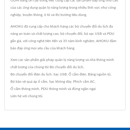
ODM đáng tin cậy trong việc cung cấp các sản phẩm đáp ứng nhu cầu
của các ứng dụng quản lý năng lượng trong nhiều lĩnh vực như công
nghiệp, truyền thông, ô tô và thị trường tiêu dùng.
AHOKU đã cung cấp cho khách hàng các bộ chuyển đổi du lịch đa
năng an toàn và chất lượng cao, bộ chuyển đổi, bộ sạc USB và PDU
gắn giá, với công nghệ tiên tiến và 35 năm kinh nghiệm, AHOKU đảm
bảo đáp ứng mọi yêu cầu của khách hàng.
Xem các sản phẩm giải pháp quản lý năng lượng và nhà thông minh
chất lượng của chúng tôi
Bộ chuyển đổi du lịch
,
Bộ chuyển đổi điện du lịch
,
Sạc USB
,
Ổ cắm điện
,
Bảng nguồn tủ
,
Bộ bảo vệ quá áp ổ cắm
,
Sạc không dây
,
Phích cắm AC
,
Ổ cắm thông minh
,
PDU thông minh
và đừng ngần ngại
Liên hệ với chúng tôi
.