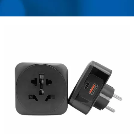
CẦU, BỘ CHUYỂN ĐỔI,
SẠC USB & BỘ BẢO VỆ
QUÁ TẢI ĐIỆN | AHOKU
ELECTRONIC COMPANY