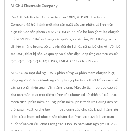
AHOKU Electronic Company
Được thành lập tại Đài Loan từ năm 1983, AHOKU Electronic
Company đã trở thành một nhà sản xuất các sản phẩm và linh kiện
điện tử. Các sản phẩm OEM / ODM chính của họ bao gồm: bộ chuyển
đổi 20W PD từ thế giới sang các quốc gia châu Âu, PDU thông minh
tiết kiệm năng lượng, bộ chuyển đổi du lịch đa năng, bộ chuyển đổi, bộ
sạc USB, thiết bị bảo vệ quá áp và ổ cắm điện, đáp ứng các tiêu chuẩn
QC, IQC, IPQC, QA, AQL, ISO, FMEA, CPK và RoHS cao.
AHOKU có một đội ngũ R&D phần cứng và phần mềm chuyên biệt,
công nghệ cốt lõi và kinh nghiệm phong phú trong thiết kế và sản xuất
các sản phẩm liên quan đến năng lượng. Mức độ tích hợp dọc cao và
khả năng sản xuất một điểm dừng của chúng tôi, từ thiết kế, cấu trúc,
mạch điện, phần mềm nhúng, phần mềm, phát triển ứng dụng đến hệ
thống sản xuất và chế tạo linh hoạt, cung cấp cho các khách hàng nổi
tiếng của chúng tôi những sản phẩm đáp ứng các quy định an toàn
quốc tế và yêu cầu chất lượng cao. Hơn 35 năm kinh nghiệm OEM &