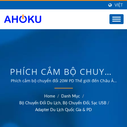
VIỆT
PHÍCH CẮM BỘ CHUYỂN
ĐỔI 20W PD THẾ GIỚI
Phích cắm bộ chuyển đổi 20W PD Thế giới đến Châu Âu
/ Hơn 35 năm kinh nghiệm OEM & ODM đáng tin cậy
ĐẾN CHÂU ÂU / NHÀ
trong việc cung cấp các sản phẩm đáp ứng nhu cầu của
Home
/
Danh Mục
/
các ứng dụng quản lý năng lượng trong nhiều lĩnh vực
SẢN XUẤT BỘ CHUYỂN
Bộ Chuyển Đổi Du Lịch, Bộ Chuyển Đổi, Sạc USB
/
như công nghiệp, truyền thông, ô tô và thị trường tiêu
Adapter Du Lịch Quốc Gia & PD
ĐỔI DU LỊCH TOÀN
dùng.