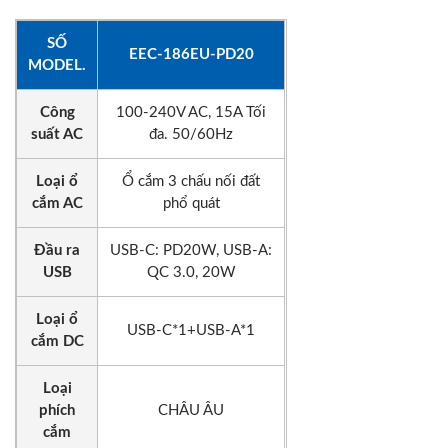
SỐ
EEC-186EU-PD20
MODEL.
Công
100-240V AC, 15A Tối
suất AC
đa. 50/60Hz
Loại ổ
Ổ cắm 3 chấu nối đất
cắm AC
phổ quát
Đầu ra
USB-C: PD20W, USB-A:
USB
QC 3.0, 20W
Loại ổ
USB-C*1+USB-A*1
cắm DC
Loại
phích
CHÂU ÂU
cắm