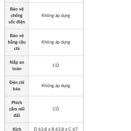
Bảo vệ
chống
Không áp dụng
sốc điện
Bảo vệ
bằng cầu
Không áp dụng
chì
Nắp an
CÓ
toàn
Đèn chỉ
Không áp dụng
báo
Phích
cắm nối
CÓ
đất
Kích
D 63,8 x R 63,8 x C 67