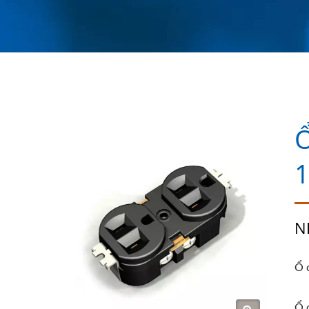
Ổ
N
Ổ 
Ổ 