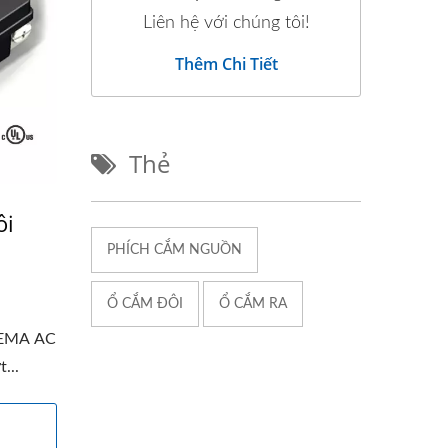
Liên hệ với chúng tôi!
Thêm Chi Tiết
Thẻ
ôi
PHÍCH CẮM NGUỒN
Ổ CẮM ĐÔI
Ổ CẮM RA
NEMA AC
...