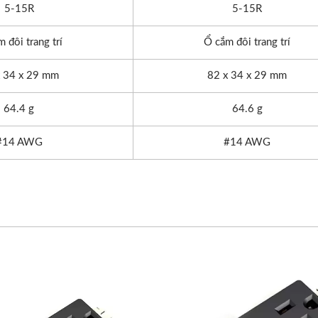
5-15R
5-15R
 đôi trang trí
Ổ cắm đôi trang trí
x 34 x 29 mm
82 x 34 x 29 mm
64.4 g
64.6 g
#14 AWG
#14 AWG
 Chuyển Đổi Du Lịch
EU/US Rack PDU
30WPD