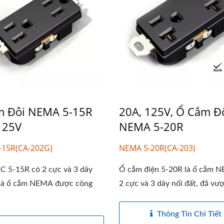
m Đôi NEMA 5-15R
20A, 125V, Ổ Cắm Đ
125V
NEMA 5-20R
-15R(CA-202G)
NEMA 5-20R(CA-203)
C 5-15R có 2 cực và 3 dây
Ổ cắm điện 5-20R là ổ cắm 
, là ổ cắm NEMA được công
2 cực và 3 dây nối đất, đã vượt
Thông Tin Chi Tiết