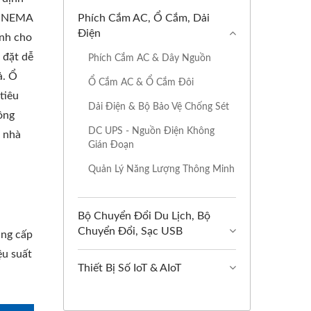
ối NEMA
Phích Cắm AC, Ổ Cắm, Dải
Điện
ành cho
 đặt dễ
Phích Cắm AC & Dây Nguồn
ả. Ổ
Ổ Cắm AC & Ổ Cắm Đôi
tiêu
Dải Điện & Bộ Bảo Vệ Chống Sét
ông
DC UPS - Nguồn Điện Không
i nhà
Gián Đoạn
Quản Lý Năng Lượng Thông Minh
Bộ Chuyển Đổi Du Lịch, Bộ
Chuyển Đổi, Sạc USB
ung cấp
ệu suất
Thiết Bị Số IoT & AIoT