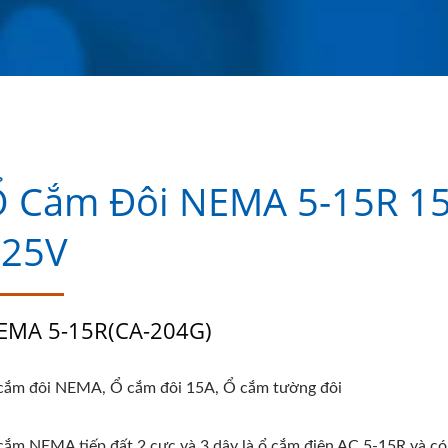
 Cắm Đôi NEMA 5-15R 15
125V
EMA 5-15R(CA-204G)
cắm đôi NEMA, Ổ cắm đôi 15A, Ổ cắm tường đôi
cắm NEMA tiếp đất 2 cực và 3 dây là ổ cắm điện AC 5-15R và có