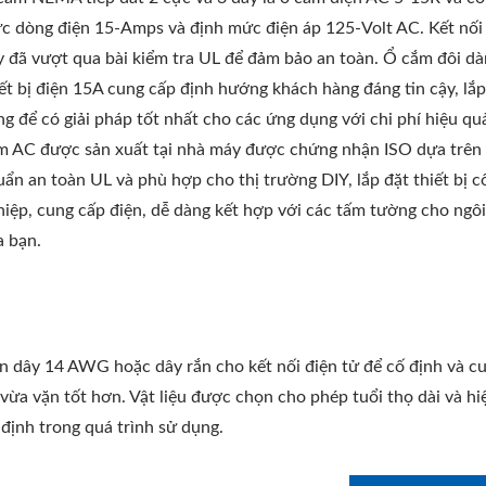
c dòng điện 15-Amps và định mức điện áp 125-Volt AC. Kết n
y đã vượt qua bài kiểm tra UL để đảm bảo an toàn. Ổ cắm đôi d
iết bị điện 15A cung cấp định hướng khách hàng đáng tin cậy, lắp
ng để có giải pháp tốt nhất cho các ứng dụng với chi phí hiệu qu
m AC được sản xuất tại nhà máy được chứng nhận ISO dựa trên 
uẩn an toàn UL và phù hợp cho thị trường DIY, lắp đặt thiết bị c
hiệp, cung cấp điện, dễ dàng kết hợp với các tấm tường cho ngô
a bạn.
n dây 14 AWG hoặc dây rắn cho kết nối điện tử để cố định và c
 vừa vặn tốt hơn. Vật liệu được chọn cho phép tuổi thọ dài và hi
 định trong quá trình sử dụng.