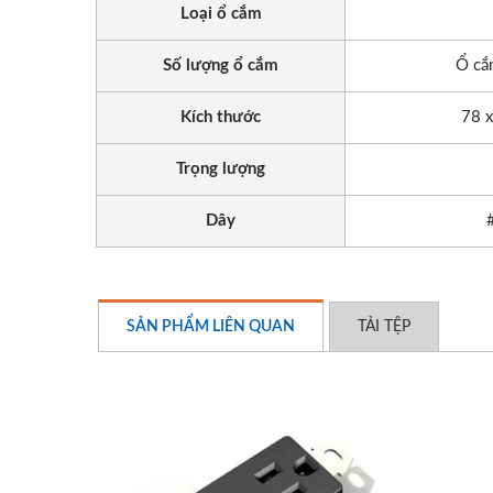
Loại ổ cắm
Số lượng ổ cắm
Ổ cắm
Kích thước
78 
Trọng lượng
Dây
EU/US Rack PDU
Bộ
SẢN PHẨM LIÊN QUAN
TẢI TỆP