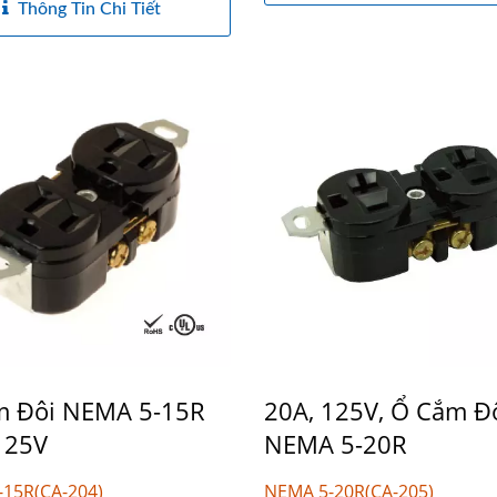
Thông Tin Chi Tiết
m Đôi NEMA 5-15R
20A, 125V, Ổ Cắm Đ
125V
NEMA 5-20R
15R(CA-204)
NEMA 5-20R(CA-205)