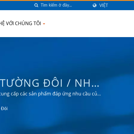
VIỆT
 HỆ VỚI CHÚNG TÔI
 TƯỜNG ĐÔI / NHÀ
 CẦU, BỘ CHUYỂN
 cung cấp các sản phẩm đáp ứng nhu cầu của
 tô và thị trường tiêu dùng.
ĐIỆN | AHOKU
 Đôi