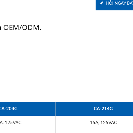
HỎI NGAY BÂ
ón OEM/ODM.
CA-204G
CA-214G
A, 125VAC
15A, 125VAC