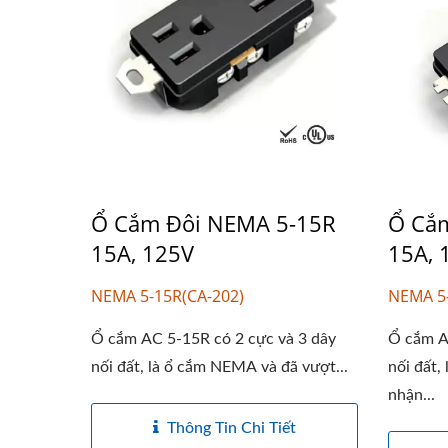
Ổ Cắm Đôi NEMA 5-15R
Ổ Cắ
15A, 125V
15A, 
NEMA 5-15R(CA-202)
NEMA 5
Ổ cắm AC 5-15R có 2 cực và 3 dây
Ổ cắm A
nối đất, là ổ cắm NEMA và đã vượt...
nối đất
nhận...
Thông Tin Chi Tiết