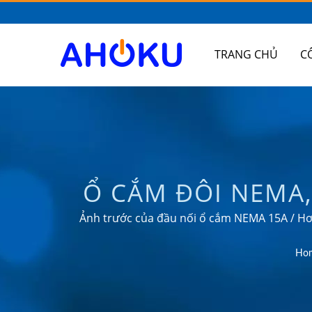
TRANG CHỦ
C
Ổ CẮM ĐÔI NEMA,
SẢN XUẤT BỘ CH
Ảnh trước của đầu nối ổ cắm NEMA 15A / Hơ
các ứng dụng quản lý năng l
ĐỔI, SẠC US
Ho