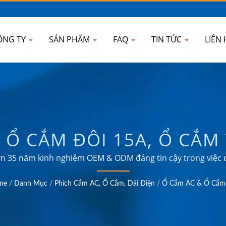
ÔNG TY
SẢN PHẨM
FAQ
TIN TỨC
LIÊN
 Ổ CẮM ĐÔI 15A, Ổ CẮM
UYỂN ĐỔI DU LỊCH TOÀN
n 35 năm kinh nghiệm OEM & ODM đáng tin cậy trong việc
ượng trong nhiều lĩnh vực như công nghiệp, truyền thông, ô
B & BỘ BẢO VỆ QUÁ TẢI 
me
/
Danh Mục
/
Phích Cắm AC, Ổ Cắm, Dải Điện
/
Ổ Cắm AC & Ổ Cắm
ELECTRONIC COMPANY