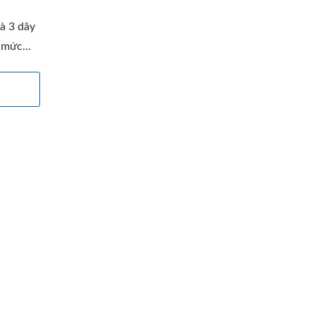
à 3 dây
 mức...