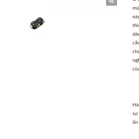
mứ
nà
th
dà
cắ
ch
ng
củ
Hà
sự
ổn