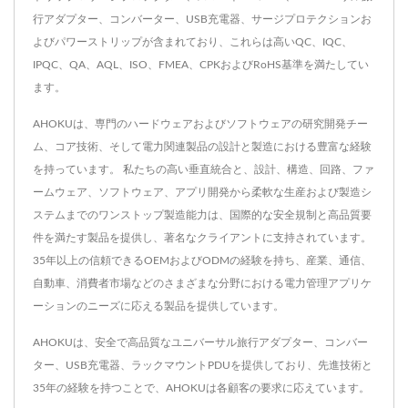
行アダプター、コンバーター、USB充電器、サージプロテクションお
よびパワーストリップが含まれており、これらは高いQC、IQC、
IPQC、QA、AQL、ISO、FMEA、CPKおよびRoHS基準を満たしてい
ます。
AHOKUは、専門のハードウェアおよびソフトウェアの研究開発チー
ム、コア技術、そして電力関連製品の設計と製造における豊富な経験
を持っています。 私たちの高い垂直統合と、設計、構造、回路、ファ
ームウェア、ソフトウェア、アプリ開発から柔軟な生産および製造シ
ステムまでのワンストップ製造能力は、国際的な安全規制と高品質要
件を満たす製品を提供し、著名なクライアントに支持されています。
35年以上の信頼できるOEMおよびODMの経験を持ち、産業、通信、
自動車、消費者市場などのさまざまな分野における電力管理アプリケ
ーションのニーズに応える製品を提供しています。
AHOKUは、安全で高品質なユニバーサル旅行アダプター、コンバー
ター、USB充電器、ラックマウントPDUを提供しており、先進技術と
35年の経験を持つことで、AHOKUは各顧客の要求に応えています。