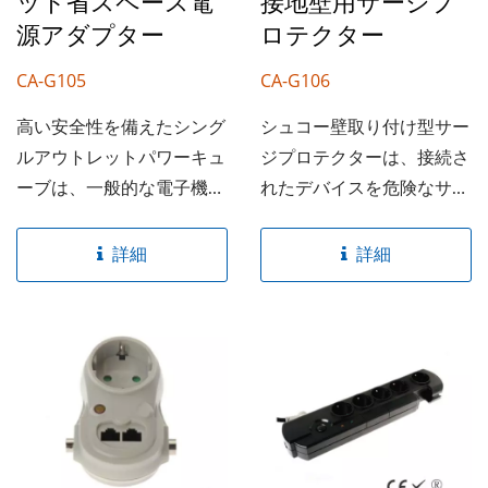
ット省スペース電
接地壁用サージプ
源アダプター
ロテクター
CA-G105
CA-G106
高い安全性を備えたシング
シュコー壁取り付け型サー
ルアウトレットパワーキュ
ジプロテクターは、接続さ
ーブは、一般的な電子機器
れたデバイスを危険なサー
に対してサージ保護を提供
ジやスパイクから保護する
します。高衝撃性のハウジ
ための保護を提供しま
詳細
詳細
ングと高品質のコンポーネ
す。...
ントで構成されています。
ソケットには、安全シャッ
ターが内蔵されており、子
供がライブ部分にアクセス
するのを防ぎます。スペー
スを節約し、ケーブルの絡