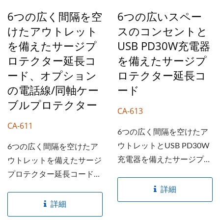
け穴があります。作業台、
ントを反映しています。...
6つの広く間隔を空
6つの広いスペー
壁取り付け、カウンタート
けたアウトレット
スのコンセントと
ップなど、さまざまな用途
にしっかりと取り付けるこ
を備えたサージプ
USB PD30W充電器
とができ、デスクトップス
ロテクター延長コ
を備えたサージプ
ペースを節約できます。
ード、オプション
ロテクター延長コ
信頼できる電源が必要だけ
の電話線/同軸ケー
ード
どスペースが限られている
ブルプロテクター
CA-613
とき、AHOKUオールイン
ワンパワーストリップUSB
CA-611
6つの広く間隔を空けたア
充電付きがあなたの最初で
ウトレットとUSB PD30W
6つの広く間隔を空けたア
最高の選択です。
充電器を備えたサージプロ
ウトレットを備えたサージ
テクター延長コード。UFO
プロテクター延長コード。
型デザインで、3Dモデリ
UFO型のデザインで、3D
詳細
ング技術によりソケット間
モデリング技術によりソケ
詳細
の間隔が巧みに増加し、ユ
ット間の間隔が巧妙に広が