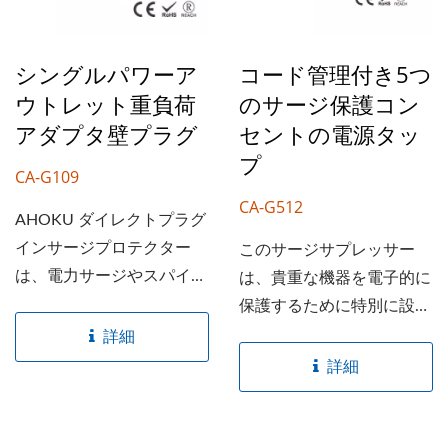
まりを防ぐためのコンパク
トなデザインが特徴です。
このシリーズには、通常モ
シングルパワーア
コード管理付き5つ
ード（H-N）と共通モード
ウトレット重負荷
のサージ保護コン
（N-G/H-G）抑制が含ま
アダプタ壁プラグ
セントの電源タッ
れています。保護された機
プ
器の性能を向上させるため
CA-G109
のEMI/RFIノイズフィルタ
CA-G512
AHOKU ダイレクトプラグ
ーはオプションです。
インサージプロテクター
このサージサプレッサー
は、電力サージやスパイク
は、貴重な機器を電子的に
から電子機器を保護する効
保護するために特別に設計
果的な方法です。...
されています。...
詳細
詳細