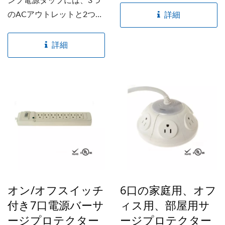
ンプ電源タップには、3つ
ます。...
のACアウトレットと2つの
詳細
USB充電ポートが含まれて
おり、電子機器や家電に電
詳細
力を供給し、ポータブルデ
バイスを同時に充電できま
す。省スペースのサイズ
で、旅行用電源供給の理想
的なソリューションでもあ
ります。 この電源タップ
は、あなたの家、オフィ
ス、旅行、または作業スペ
ースに最適なデザインで、
デバイスを簡単に接続して
オン/オフスイッチ
6口の家庭用、オフ
充電することができます。
付き7口電源バーサ
ィス用、部屋用サ
USB充電ポートは最大
ージプロテクター
ージプロテクター