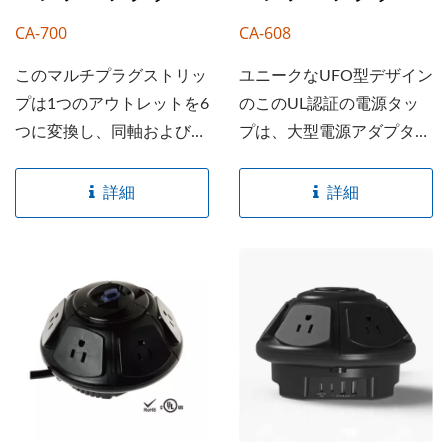
5V/2.4Aに対応しており、
スマートフォン、タブレッ
CA-700
CA-608
ト、iPad、ノートパソコ
このマルチプラグストリッ
ユニークなUFO型デザイン
ン、ランプ、ゲーム機、デ
プは1つのアウトレットを6
のこのUL認証の電源タッ
ジタルカメラなど、さまざ
つに変換し、同軸およびRJ
プは、大型電源アダプター
まなデバイスに便利なUSB
接続を提供します。完全に
に必要なスペースを確保
充電電力を提供します。
内蔵された3ライン（H-
し、家庭やオフィスの電子
詳細
詳細
このスリムな電源タップは
N、H-G、N-G）サージ保
機器に電力を供給します。
通常、デスクの端に取り付
護が、電圧の変動、サー
サージ保護と統合回路ブレ
けられ、デスクの下にかが
ジ、スパイクからデバイス
ーカーにより、貴重なデバ
むことなく電源コンセント
を保護します。また、電話
イスの安全を確保します。
に簡単にアクセスできま
やファックス機も保護でき
創造性、能力、経験、そし
す。取り付けオプション用
ます。 私たちの製品は厳
て研究開発リソースを活用
のブラケットクランプとネ
格なRoHS規格に準拠して
して、アイデアを生産まで
ジが付属しています。ブラ
製造されており、AHOKU
実現することができま
ケットクランプには取り付
の環境責任へのコミットメ
す。...