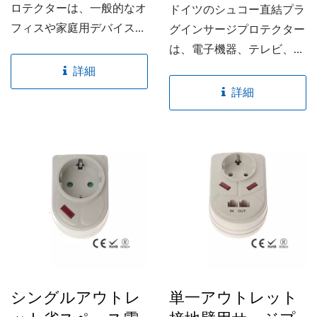
ロテクターは、一般的なオ
ドイツのシュコー直結プラ
フィスや家庭用デバイスに
グインサージプロテクター
対してサージ保護を提供し
は、電子機器、テレビ、電
ます。...
話、ファックス機を損傷か
詳細
ら保護するサージ保護機能
詳細
を備えています。...
シングルアウトレ
単一アウトレット