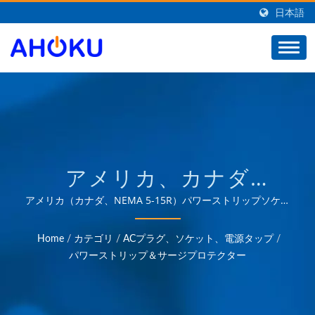
日本語
アメリカ、カナダ
（NEMA 5-15R）サージ
アメリカ（カナダ、NEMA 5-15R）パワーストリップソケッ
トサージプロテクター35年以上の信頼できるOEMおよび
パワーストリップ台湾を
ODMの経験を持ち、産業、通信、自動車、消費者市場など
Home
/
カテゴリ
/
ACプラグ、ソケット、電源タップ
/
のさまざまな分野における電力管理アプリケーションのニー
拠点とするAC電源サージ
パワーストリップ＆サージプロテクター
ズに応える製品を提供しています。
プロテクター、ユニバー