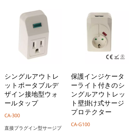
ーザーは隣接するソケット
っています。ユーザーは隣
に2つの大きなアダプター
接するソケットに2つの大
を差し込むことができ、ア
きなアダプターを差し込む
ダプター同士が干渉するこ
ことができ、アダプター同
とはありません。 サージ
士が干渉することはありま
プロテクターは、680ジュ
せん。 電源として使用さ
ールおよび2040ジュール
れるだけでなく、美しい室
の雷保護機能を備えていま
内装飾にもなります。
す。ACの電力定格は
シングルアウトレ
保護インジケータ
15A/125V...
ットポータブルデ
ーライト付きのシ
ザイン接地型ウォ
ングルアウトレッ
ールタップ
ト壁掛け式サージ
プロテクター
CA-300
CA-G100
直接プラグイン型サージプ