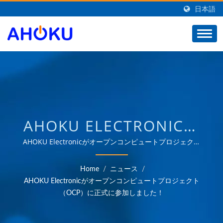
日本語
AHOKU ELECTRONICが
オープンコンピュートプ
AHOKU Electronicがオープンコンピュートプロジェクト
（OCP）に正式に参加しました！ | 35年以上にわたる信頼
ロジェクト（OCP）に正
されたOEM＆ODMの経験を持ち、産業、通信、自動車、消
Home
/
ニュース
/
費者市場など、さまざまな分野の電力管理アプリケーション
式に参加！ | 台湾からの
AHOKU Electronicがオープンコンピュートプロジェクト
のニーズに応える製品を提供しています。
（OCP）に正式に参加しました！
電力関連製品のサプライ