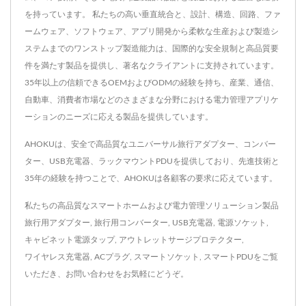
を持っています。 私たちの高い垂直統合と、設計、構造、回路、ファ
ームウェア、ソフトウェア、アプリ開発から柔軟な生産および製造シ
ステムまでのワンストップ製造能力は、国際的な安全規制と高品質要
件を満たす製品を提供し、著名なクライアントに支持されています。
35年以上の信頼できるOEMおよびODMの経験を持ち、産業、通信、
自動車、消費者市場などのさまざまな分野における電力管理アプリケ
ーションのニーズに応える製品を提供しています。
AHOKUは、安全で高品質なユニバーサル旅行アダプター、コンバー
ター、USB充電器、ラックマウントPDUを提供しており、先進技術と
35年の経験を持つことで、AHOKUは各顧客の要求に応えています。
私たちの高品質なスマートホームおよび電力管理ソリューション製品
旅行用アダプター
,
旅行用コンバーター
,
USB充電器
,
電源ソケット
,
キャビネット電源タップ
,
アウトレットサージプロテクター
,
ワイヤレス充電器
,
ACプラグ
,
スマートソケット
,
スマートPDU
をご覧
いただき、
お問い合わせ
をお気軽にどうぞ。